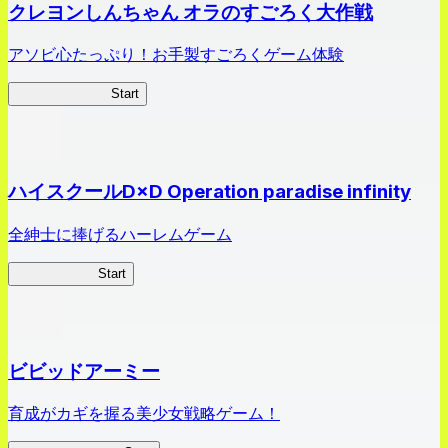
クレヨンしんちゃん オラのすごろく大作戦
アソビ心たっぷり！お手製すごろくゲーム体験
オラすご大作戦
Start
ハイスクールD×D Operation paradise infinity
全紳士に捧げるハーレムゲーム
ハイスクール
Start
ビビッドアーミー
育成がカギを握る美少女戦略ゲーム！