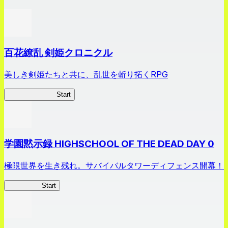
百花繚乱 剣姫クロニクル
美しき剣姫たちと共に、乱世を斬り拓くRPG
剣姫クロニクル
Start
学園黙示録 HIGHSCHOOL OF THE DEAD DAY 0
極限世界を生き残れ。サバイバルタワーディフェンス開幕！
HOTDZero
Start