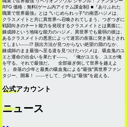
職業で世界最強 リベリオンソウル ジャンル：ファンタジー
RPG 価格：無料(ゲーム内アイテム課金制) ■『ありふれた
職業で世界最強』とは “いじめられっ子”の南雲ハジメは、
クラスメイトと共に異世界へ召喚されてしまう。つぎつぎに
戦闘向きのチート能力を発現するクラスメイトとは裏腹に、
錬成師という地味な能力のハジメ。異世界でも最弱の彼は、
あるクラスメイトの悪意によって迷宮の奈落に突き落とされ
てしまい――!? 脱出方法が見つからない絶望の淵のなか、
錬成師のまま最強へ至る道を見つけたハジメは、吸血鬼のユ
エと運命の出会いを果たす――。 「俺がユエを、ユエが俺
を守る。それで最強だ。 全部薙ぎ倒して世界を越えよ
う」 奈落の少年と最奥の吸血鬼による“最強”異世界ファン
タジー、開幕！ ――そして、少年は“最強”を超える。
公式アカウント
ニュース