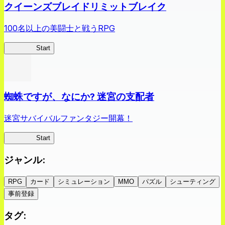
クイーンズブレイドリミットブレイク
100名以上の美闘士と戦うRPG
クイブレ
Start
蜘蛛ですが、なにか? 迷宮の支配者
迷宮サバイバルファンタジー開幕！
蜘蛛ラビ
Start
ジャンル
:
RPG
カード
シミュレーション
MMO
パズル
シューティング
事前登録
タグ
: