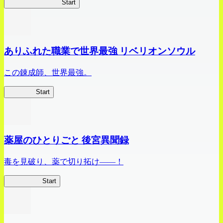
ビビッドアーミー
Start
ありふれた職業で世界最強 リベリオンソウル
この錬成師、世界最強。
ありリベ
Start
薬屋のひとりごと 後宮異聞録
毒を見破り、薬で切り拓け――！
薬屋異聞録
Start