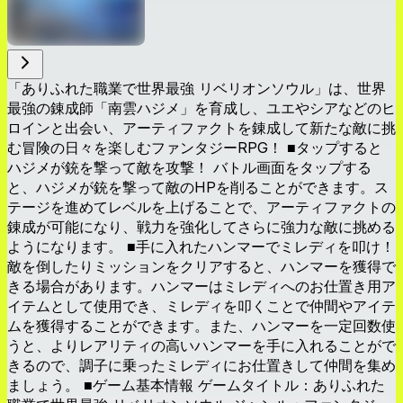
「ありふれた職業で世界最強 リベリオンソウル」は、世界
最強の錬成師「南雲ハジメ」を育成し、ユエやシアなどのヒ
ロインと出会い、アーティファクトを錬成して新たな敵に挑
む冒険の日々を楽しむファンタジーRPG！ ■タップすると
ハジメが銃を撃って敵を攻撃！ バトル画面をタップする
と、ハジメが銃を撃って敵のHPを削ることができます。ス
テージを進めてレベルを上げることで、アーティファクトの
錬成が可能になり、戦力を強化してさらに強力な敵に挑める
ようになります。 ■手に入れたハンマーでミレディを叩け！
敵を倒したりミッションをクリアすると、ハンマーを獲得で
きる場合があります。ハンマーはミレディへのお仕置き用ア
イテムとして使用でき、ミレディを叩くことで仲間やアイテ
ムを獲得することができます。また、ハンマーを一定回数使
うと、よりレアリティの高いハンマーを手に入れることがで
きるので、調子に乗ったミレディにお仕置きして仲間を集め
ましょう。 ■ゲーム基本情報 ゲームタイトル：ありふれた