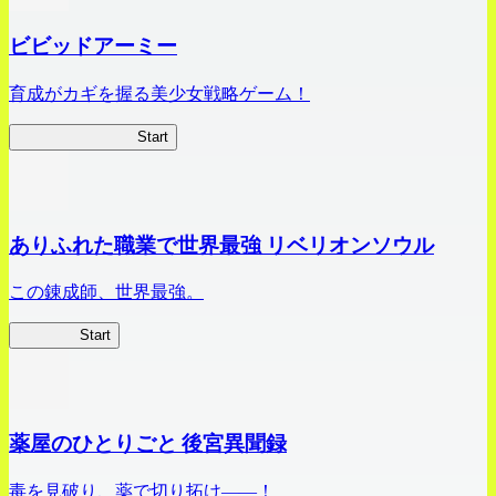
ビビッドアーミー
育成がカギを握る美少女戦略ゲーム！
ビビッドアーミー
Start
ありふれた職業で世界最強 リベリオンソウル
この錬成師、世界最強。
ありリベ
Start
薬屋のひとりごと 後宮異聞録
毒を見破り、薬で切り拓け――！