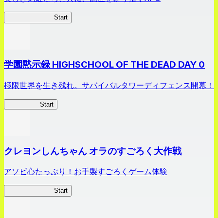
剣姫クロニクル
Start
学園黙示録 HIGHSCHOOL OF THE DEAD DAY 0
極限世界を生き残れ。サバイバルタワーディフェンス開幕！
HOTDZero
Start
クレヨンしんちゃん オラのすごろく大作戦
アソビ心たっぷり！お手製すごろくゲーム体験
オラすご大作戦
Start