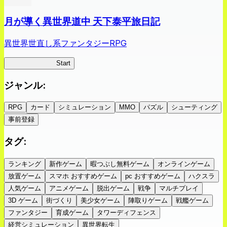
月が導く異世界道中 天下泰平旅日記
異世界世直し系ファンタジーRPG
ツキミチ旅日記
Start
ジャンル
:
RPG
カード
シミュレーション
MMO
パズル
シューティング
事前登録
タグ
:
ランキング
新作ゲーム
暇つぶし無料ゲーム
オンラインゲーム
放置ゲーム
スマホ おすすめゲーム
pc おすすめゲーム
ハクスラ
人気ゲーム
アニメゲーム
脱出ゲーム
戦争
マルチプレイ
3D ゲーム
街づくり
美少女ゲーム
陣取りゲーム
戦艦ゲーム
ファンタジー
育成ゲーム
タワーディフェンス
経営シミュレーション
異世界転生