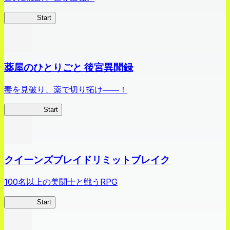
ありリベ
Start
薬屋のひとりごと 後宮異聞録
毒を見破り、薬で切り拓け――！
薬屋異聞録
Start
クイーンズブレイドリミットブレイク
100名以上の美闘士と戦うRPG
クイブレ
Start