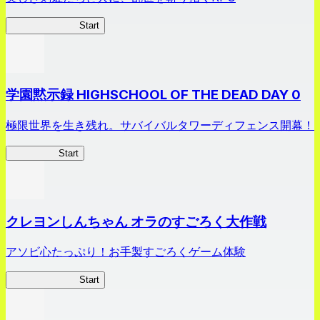
剣姫クロニクル
Start
学園黙示録 HIGHSCHOOL OF THE DEAD DAY 0
極限世界を生き残れ。サバイバルタワーディフェンス開幕！
HOTDZero
Start
クレヨンしんちゃん オラのすごろく大作戦
アソビ心たっぷり！お手製すごろくゲーム体験
オラすご大作戦
Start