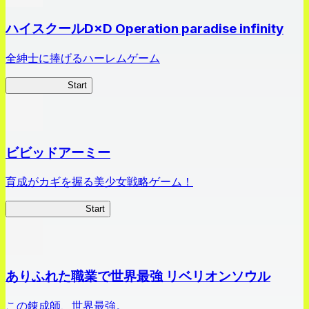
ハイスクールD×D Operation paradise infinity
全紳士に捧げるハーレムゲーム
ハイスクール
Start
ビビッドアーミー
育成がカギを握る美少女戦略ゲーム！
ビビッドアーミー
Start
ありふれた職業で世界最強 リベリオンソウル
この錬成師、世界最強。