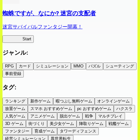
蜘蛛ですが、なにか? 迷宮の支配者
迷宮サバイバルファンタジー開幕！
蜘蛛ラビ
Start
ジャンル
:
RPG
カード
シミュレーション
MMO
パズル
シューティング
事前登録
タグ
:
ランキング
新作ゲーム
暇つぶし無料ゲーム
オンラインゲーム
放置ゲーム
スマホ おすすめゲーム
pc おすすめゲーム
ハクスラ
人気ゲーム
アニメゲーム
脱出ゲーム
戦争
マルチプレイ
3D ゲーム
街づくり
美少女ゲーム
陣取りゲーム
戦艦ゲーム
ファンタジー
育成ゲーム
タワーディフェンス
経営シミュレーション
異世界転生