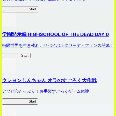
剣姫クロニクル
Start
学園黙示録 HIGHSCHOOL OF THE DEAD DAY 0
極限世界を生き残れ。サバイバルタワーディフェンス開幕！
HOTDZero
Start
クレヨンしんちゃん オラのすごろく大作戦
アソビ心たっぷり！お手製すごろくゲーム体験
オラすご大作戦
Start