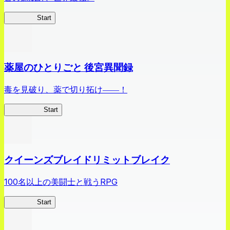
ありリベ
Start
薬屋のひとりごと 後宮異聞録
毒を見破り、薬で切り拓け――！
薬屋異聞録
Start
クイーンズブレイドリミットブレイク
100名以上の美闘士と戦うRPG
クイブレ
Start