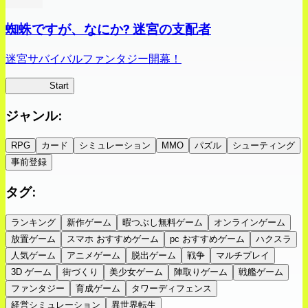
蜘蛛ですが、なにか? 迷宮の支配者
迷宮サバイバルファンタジー開幕！
蜘蛛ラビ
Start
ジャンル
:
RPG
カード
シミュレーション
MMO
パズル
シューティング
事前登録
タグ
:
ランキング
新作ゲーム
暇つぶし無料ゲーム
オンラインゲーム
放置ゲーム
スマホ おすすめゲーム
pc おすすめゲーム
ハクスラ
人気ゲーム
アニメゲーム
脱出ゲーム
戦争
マルチプレイ
3D ゲーム
街づくり
美少女ゲーム
陣取りゲーム
戦艦ゲーム
ファンタジー
育成ゲーム
タワーディフェンス
経営シミュレーション
異世界転生