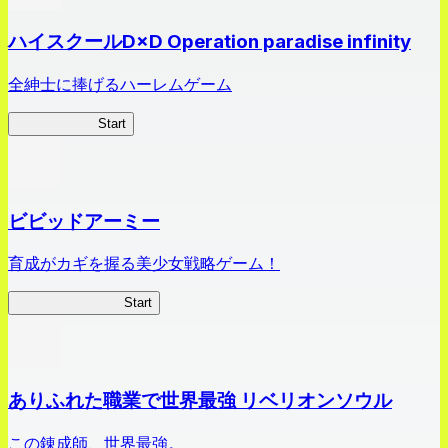
ハイスクールD×D Operation paradise infinity
全紳士に捧げるハーレムゲーム
ハイスクール
Start
ビビッドアーミー
育成がカギを握る美少女戦略ゲーム！
ビビッドアーミー
Start
ありふれた職業で世界最強 リベリオンソウル
この錬成師、世界最強。