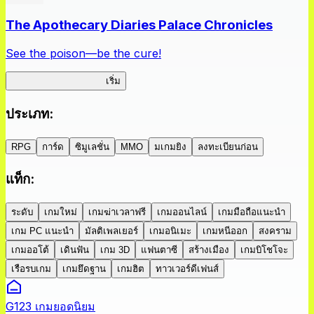
The Apothecary Diaries Palace Chronicles
See the poison—be the cure!
Apothecary Chronicles
เริ่ม
ประเภท
:
RPG
การ์ด
ซิมูเลชั่น
MMO
มเกมยิง
ลงทะเบียนก่อน
แท็ก
:
ระดับ
เกมใหม่
เกมฆ่าเวลาฟรี
เกมออนไลน์
เกมมือถือแนะนำ
เกม PC แนะนำ
มัลติเพลเยอร์
เกมอนิเมะ
เกมหนีออก
สงคราม
เกมออโต้
เดินฟัน
เกม 3D
แฟนตาซี
สร้างเมือง
เกมบิโชโจะ
เรือรบเกม
เกมยึดฐาน
เกมฮิต
ทาวเวอร์ดีเฟนส์
G123 เกมยอดนิยม