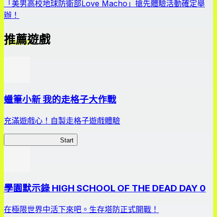
「美男高校地球防衛部Love Macho」搶先體驗活動確定舉
辦！
推薦遊戲
蠟筆小新 我的走格子大作戰
充滿遊戲心！自製走格子遊戲體驗
我的走格子大作戰
Start
學園默示錄 HIGH SCHOOL OF THE DEAD DAY 0
在極限世界中活下來吧。生存塔防正式開戰！