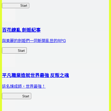
HOTDZero
Start
百花繚亂 劍姬紀事
與美麗的劍姬們一同斬開亂世的RPG
劍姬紀事
Start
平凡職業造就世界最強 反叛之魂
這名煉成師，世界最強！
平凡職業RS
Start