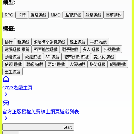
類型
:
RPG
卡牌
戰略遊戲
MMO
益智遊戲
射擊遊戲
事前預約
標籤
:
排行
新遊戲
消磨時間免費遊戲
線上遊戲
手遊 推薦
電腦遊戲 推薦
密室逃脫遊戲
戰爭遊戲
多人 遊戲
掛機遊戲
動漫遊戲
砍殺遊戲
3D 遊戲
城市建造 遊戲
美少女 遊戲
佔領 遊戲
戰艦 遊戲
奇幻 遊戲
人氣遊戲
塔防遊戲
經營遊戲
重生遊戲
G123遊戲主頁
官方正版授權免費線上網頁遊戲列表
美男高校地球防衛部 Love Macho
Start