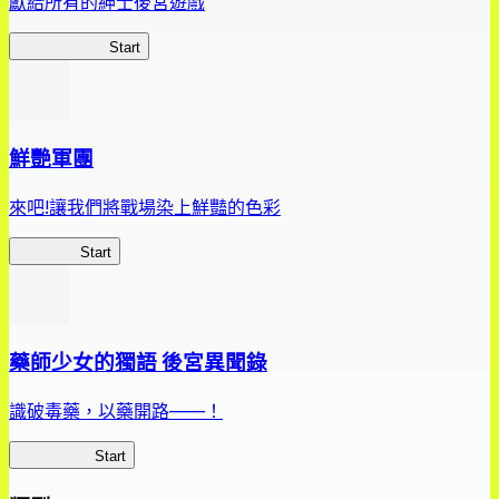
獻給所有的紳士後宮遊戲
惡魔高校D×D
Start
鮮艷軍團
來吧!讓我們將戰場染上鮮豔的色彩
鮮艷軍團
Start
藥師少女的獨語 後宮異聞錄
識破毒藥，以藥開路——！
藥屋異聞錄
Start