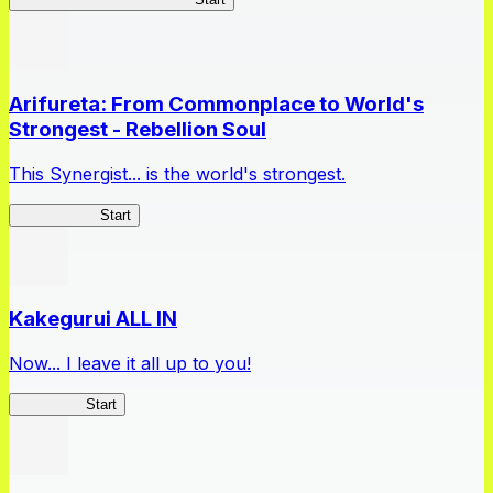
Arifureta: From Commonplace to World's
Strongest - Rebellion Soul
This Synergist... is the world's strongest.
Arifureta RS
Start
Kakegurui ALL IN
Now... I leave it all up to you!
Kakegurui
Start