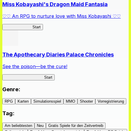
Miss Kobayashi's Dragon Maid Fantasia
♡♡ An RPG to nurture love with Miss Kobayashi ♡♡
DragonFantasia
Start
The Apothecary Diaries Palace Chronicles
See the poison—be the cure!
Apothecary Chronicles
Start
Genre
:
RPG
Karten
Simulationsspiel
MMO
Shooter
Vorregistrierung
Tag
:
Am beliebtesten
Neu
Gratis Spiele für den Zeitvertreib