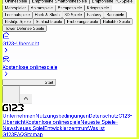
Onlinespiele
Empfohlene Smartphonespiele
Empfohlene PC-Spiele
Mehrspieler
Animespiele
Escapespiele
Kriegsspiele
Leerlaufspiele
Hack-&-Slash
3D-Spiele
Fantasy
Bauspiele
Bishōjo-Spiele
Schlachtspiele
Eroberungsspiele
Beliebte Spiele
Tower Defense Spiele
G123-Übersicht
Kostenlose onlinespiele
BLACK LAGOON HS
Start
Unternehmen
Nutzungsbedingungen
Datenschutz
G123-
Übersicht
Kostenlose onlinespiele
Neueste Spiele-
News
Neues Spiel
Entwicklerzentrum
Was ist
G123
FAQ
Sitemap