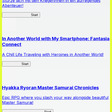
Stürze dich mit den Kriegerinnen in ein aufregendes
Abenteuer!
Queen's Blade LB
Start
In Another World with My Smartphone: Fantasia
Connect
A Chill Life Traveling with Heroines in Another World!
IseConnect
Start
Hyakka Ryoran Master Samurai Chronicles
Epic RPG where you slash your way alongside beautiful
Master Samurai!
Master Samurai Chronicles
Start