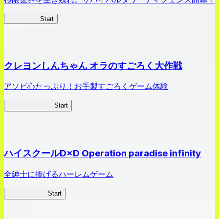
HOTDZero
Start
クレヨンしんちゃん オラのすごろく大作戦
アソビ心たっぷり！お手製すごろくゲーム体験
オラすご大作戦
Start
ハイスクールD×D Operation paradise infinity
全紳士に捧げるハーレムゲーム
ハイスクール
Start