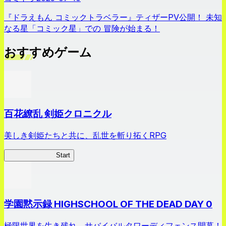
『ドラえもん コミックトラベラー』ティザーPV公開！ 未知
なる星「コミック星」での 冒険が始まる！
おすすめゲーム
百花繚乱 剣姫クロニクル
美しき剣姫たちと共に、乱世を斬り拓くRPG
剣姫クロニクル
Start
学園黙示録 HIGHSCHOOL OF THE DEAD DAY 0
極限世界を生き残れ。サバイバルタワーディフェンス開幕！