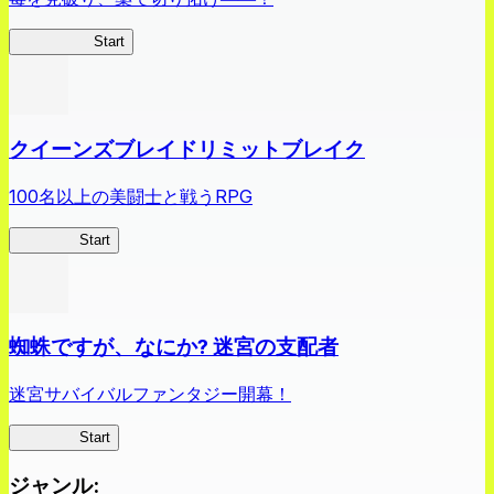
薬屋異聞録
Start
クイーンズブレイドリミットブレイク
100名以上の美闘士と戦うRPG
クイブレ
Start
蜘蛛ですが、なにか? 迷宮の支配者
迷宮サバイバルファンタジー開幕！
蜘蛛ラビ
Start
ジャンル
: