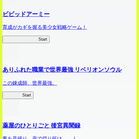
ビビッドアーミー
育成がカギを握る美少女戦略ゲーム！
ビビッドアーミー
Start
ありふれた職業で世界最強 リベリオンソウル
この錬成師、世界最強。
ありリベ
Start
薬屋のひとりごと 後宮異聞録
毒を見破り、薬で切り拓け――！