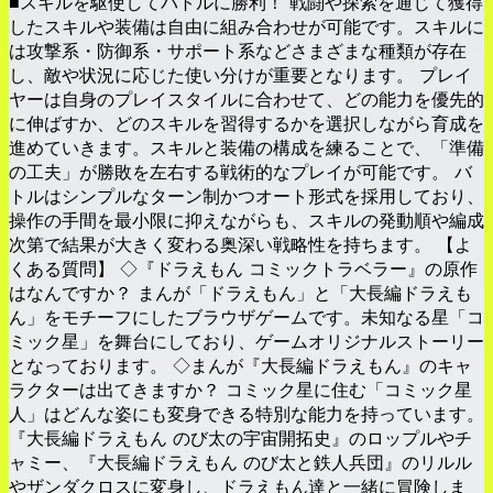
■スキルを駆使してバトルに勝利！ 戦闘や探索を通じて獲得
したスキルや装備は自由に組み合わせが可能です。スキルに
は攻撃系・防御系・サポート系などさまざまな種類が存在
し、敵や状況に応じた使い分けが重要となります。 プレイ
ヤーは自身のプレイスタイルに合わせて、どの能力を優先的
に伸ばすか、どのスキルを習得するかを選択しながら育成を
進めていきます。スキルと装備の構成を練ることで、「準備
の工夫」が勝敗を左右する戦術的なプレイが可能です。 バ
トルはシンプルなターン制かつオート形式を採用しており、
操作の手間を最小限に抑えながらも、スキルの発動順や編成
次第で結果が大きく変わる奥深い戦略性を持ちます。 【よ
くある質問】 ◇『ドラえもん コミックトラベラー』の原作
はなんですか？ まんが「ドラえもん」と「大長編ドラえも
ん」をモチーフにしたブラウザゲームです。未知なる星「コ
ミック星」を舞台にしており、ゲームオリジナルストーリー
となっております。 ◇まんが『大長編ドラえもん』のキャ
ラクターは出てきますか？ コミック星に住む「コミック星
人」はどんな姿にも変身できる特別な能力を持っています。
『大長編ドラえもん のび太の宇宙開拓史』のロップルやチ
ャミー、『大長編ドラえもん のび太と鉄人兵団』のリルル
やザンダクロスに変身し、ドラえもん達と一緒に冒険しま