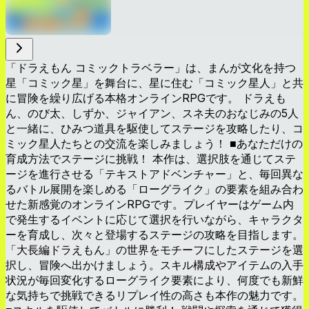
「ドラえもん コミックトラベラー」は、まんが文化を持つ
星「コミック星」を舞台に、星に住む「コミック星人」と共
に冒険を繰り広げる本格オンラインRPGです。 ドラえも
ん、のび太、しずか、ジャイアン、スネ夫のおなじみの5人
と一緒に、ひみつ道具を駆使してステージを攻略したり、コ
ミック星人たちとの交流を楽しみましょう！ ■あなただけの
育成方法でステージに挑戦！ 本作は、選択肢を通じてステ
ージを進行させる「テキストアドベンチャー」と、毎回異な
るバトル展開を楽しめる「ローグライク」の要素を組み合わ
せた新感覚のオンラインRPGです。プレイヤーはゲーム内
で発生するイベントに応じて選択を行いながら、キャラクタ
ーを育成し、次々と登場するステージの攻略を目指します。
「大長編ドラえもん」の世界をモチーフにしたステージを選
択し、冒険へ出かけましょう。スキル構成やアイテムの入手
状況が毎回変化するローグライク要素により、何度でも新鮮
な気持ちで挑戦できるリプレイ性の高さも本作の魅力です。