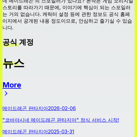
네 메이드래곤'의 스포일러가 있나요? 본작은 게임 오리지널
스토리를 따라가기 때문에, 이야기에 핵심이 되는 스포일러
는 거의 없습니다. 캐릭터 설정 등에 관한 정보도 공식 홈페
이지에서 공개된 내용 정도이므로, 안심하고 즐기실 수 있습
니다.
공식 계정
뉴스
More
뉴스
메이드래곤 판타지아
2026-02-06
"코바야시네 메이드래곤 판타지아" 정식 서비스 시작!
메이드래곤 판타지아
2025-03-31