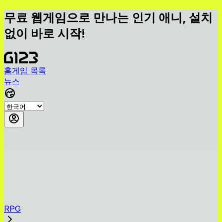
무료 웹게임으로 만나는 인기 애니, 설치
없이 바로 시작!
홈
게임 목록
뉴스
RPG