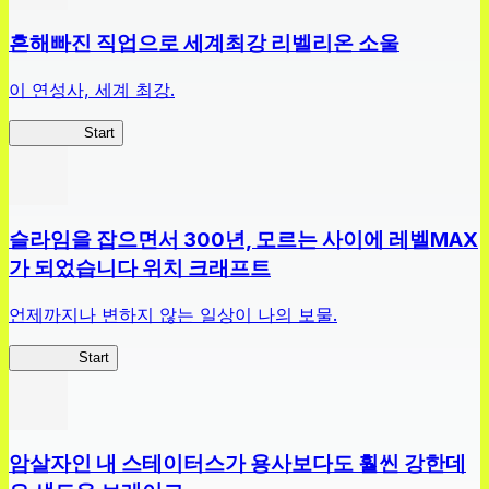
흔해빠진 직업으로 세계최강 리벨리온 소울
이 연성사, 세계 최강.
흔직세RS
Start
슬라임을 잡으면서 300년, 모르는 사이에 레벨MAX
가 되었습니다 위치 크래프트
언제까지나 변하지 않는 일상이 나의 보물.
슬라위치
Start
암살자인 내 스테이터스가 용사보다도 훨씬 강한데