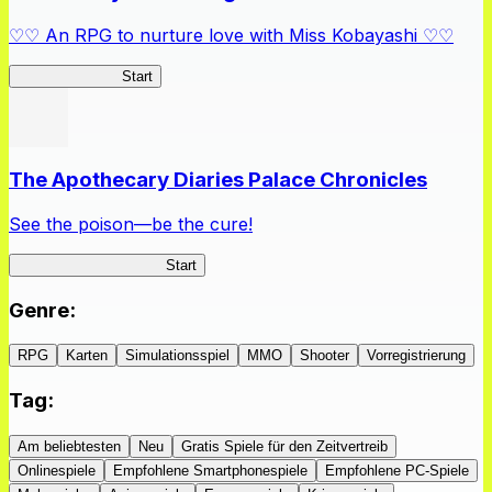
♡♡ An RPG to nurture love with Miss Kobayashi ♡♡
DragonFantasia
Start
The Apothecary Diaries Palace Chronicles
See the poison—be the cure!
Apothecary Chronicles
Start
Genre
:
RPG
Karten
Simulationsspiel
MMO
Shooter
Vorregistrierung
Tag
:
Am beliebtesten
Neu
Gratis Spiele für den Zeitvertreib
Onlinespiele
Empfohlene Smartphonespiele
Empfohlene PC-Spiele