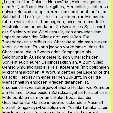
„Legend of the Galactic Heroes“ (≈ „Heldensagen aus
dem All“) aufbaut. Hierbei gilt es, Herstellungsstätten zu
entwickeln und zu optimieren, um somit auch auf dem
Schlachtfeld erfolgreich sein zu können. ■ Momentan
fahren wir mehrere Kampagnen, bei denen man tolle
Mitstreiter abstauben kann! Zu Beginn des Spiels wird
der Spieler vor die Wahl gestellt, sich entweder dem
Imperium oder der Allianz anzuschließen. Die
Zugehörigkeit schränkt die Charaktere, die man nutzen
kann, nicht ein. Es kann jedoch vorkommen, dass die
Charaktere, die in Events oder Kampagnen als
Belohnung in Aussicht gestellt, sich unterscheiden.
Schließt euch eurer Lieblingsfaktion an. ■ Zum Spiel:
Genre: Simulationsspiel Preis: Kostenfrei (mit optionalen
Mikrotransaktionen) ■ Worum geht es bei Legend of the
Galactic Heroes? In einer fernen Zukunft, in der die
Menschheit in endlosen Kriegen gefangen ist,
erscheinen zwei außergewöhnliche Helden wie Kometen
am Himmel. Diese beiden Schicksalsgefährten stehen im
Mittelpunkt eines monumentalen Epos, das die
Geschichte der Galaxie in beeindruckendem Ausmaß
erzählt. Ginga-Eiyū-Densetsu von Yoshiki Tanaka ist ein
Meisterwerk der Science-Fiction, das die Leser mit