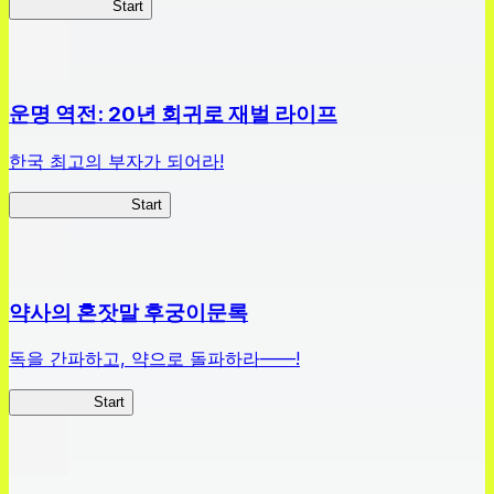
하이스쿨 D×D
Start
운명 역전: 20년 회귀로 재벌 라이프
한국 최고의 부자가 되어라!
나 부자가 될꺼야
Start
약사의 혼잣말 후궁이문록
독을 간파하고, 약으로 돌파하라——!
약사이문록
Start