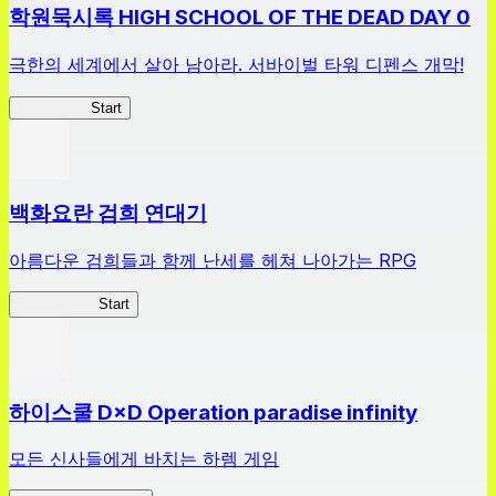
학원묵시록 HIGH SCHOOL OF THE DEAD DAY 0
극한의 세계에서 살아 남아라. 서바이벌 타워 디펜스 개막!
HOTDZero
Start
백화요란 검희 연대기
아름다운 검희들과 함께 난세를 헤쳐 나아가는 RPG
검희 연대기
Start
하이스쿨 D×D Operation paradise infinity
모든 신사들에게 바치는 하렘 게임