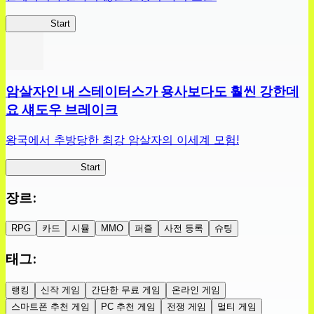
슬라위치
Start
암살자인 내 스테이터스가 용사보다도 훨씬 강한데
요 섀도우 브레이크
왕국에서 추방당한 최강 암살자의 이세계 모험!
섀도우 브레이크
Start
장르
:
RPG
카드
시뮬
MMO
퍼즐
사전 등록
슈팅
태그
:
랭킹
신작 게임
간단한 무료 게임
온라인 게임
스마트폰 추천 게임
PC 추천 게임
전쟁 게임
멀티 게임