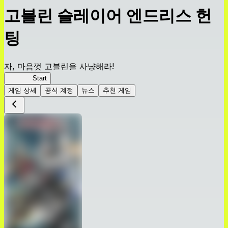
고블린 슬레이어 엔드리스 헌
팅
자, 마음껏 고블린을 사냥해라!
고슬EH
Start
게임 상세
공식 계정
뉴스
추천 게임