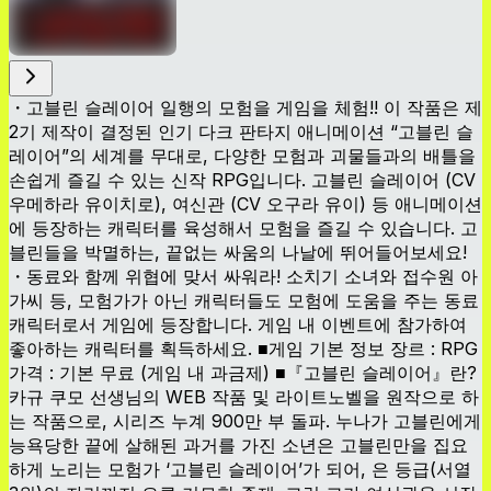
・고블린 슬레이어 일행의 모험을 게임을 체험!! 이 작품은 제
2기 제작이 결정된 인기 다크 판타지 애니메이션 “고블린 슬
레이어”의 세계를 무대로, 다양한 모험과 괴물들과의 배틀을
손쉽게 즐길 수 있는 신작 RPG입니다. 고블린 슬레이어 (CV
우메하라 유이치로), 여신관 (CV 오구라 유이) 등 애니메이션
에 등장하는 캐릭터를 육성해서 모험을 즐길 수 있습니다. 고
블린들을 박멸하는, 끝없는 싸움의 나날에 뛰어들어보세요!
・동료와 함께 위협에 맞서 싸워라! 소치기 소녀와 접수원 아
가씨 등, 모험가가 아닌 캐릭터들도 모험에 도움을 주는 동료
캐릭터로서 게임에 등장합니다. 게임 내 이벤트에 참가하여
좋아하는 캐릭터를 획득하세요. ■게임 기본 정보 장르 : RPG
가격 : 기본 무료 (게임 내 과금제) ■『고블린 슬레이어』란?
카규 쿠모 선생님의 WEB 작품 및 라이트노벨을 원작으로 하
는 작품으로, 시리즈 누계 900만 부 돌파. 누나가 고블린에게
능욕당한 끝에 살해된 과거를 가진 소년은 고블린만을 집요
하게 노리는 모험가 ‘고블린 슬레이어’가 되어, 은 등급(서열