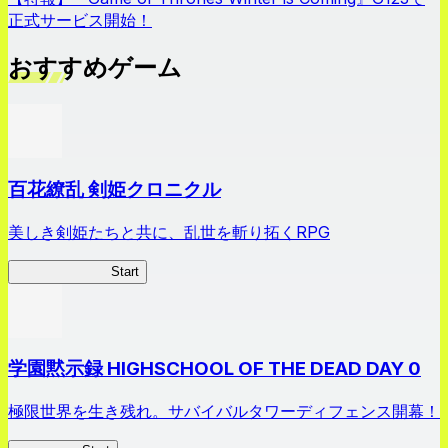
正式サービス開始！
おすすめゲーム
百花繚乱 剣姫クロニクル
美しき剣姫たちと共に、乱世を斬り拓くRPG
剣姫クロニクル
Start
学園黙示録 HIGHSCHOOL OF THE DEAD DAY 0
極限世界を生き残れ。サバイバルタワーディフェンス開幕！