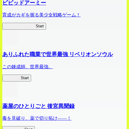
ビビッドアーミー
育成がカギを握る美少女戦略ゲーム！
ビビッドアーミー
Start
ありふれた職業で世界最強 リベリオンソウル
この錬成師、世界最強。
ありリベ
Start
薬屋のひとりごと 後宮異聞録
毒を見破り、薬で切り拓け――！