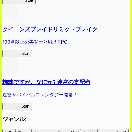
薬屋異聞録
Start
クイーンズブレイドリミットブレイク
100名以上の美闘士と戦うRPG
クイブレ
Start
蜘蛛ですが、なにか? 迷宮の支配者
迷宮サバイバルファンタジー開幕！
蜘蛛ラビ
Start
ジャンル
: