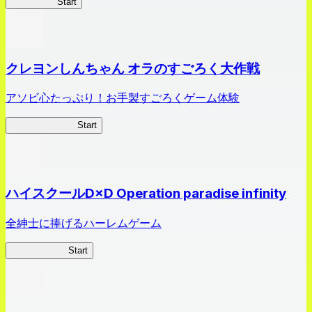
HOTDZero
Start
クレヨンしんちゃん オラのすごろく大作戦
アソビ心たっぷり！お手製すごろくゲーム体験
オラすご大作戦
Start
ハイスクールD×D Operation paradise infinity
全紳士に捧げるハーレムゲーム
ハイスクール
Start