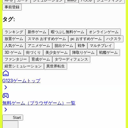
RPG
カード
シミュレーション
MMO
パズル
シューティング
事前登録
タグ
:
ランキング
新作ゲーム
暇つぶし無料ゲーム
オンラインゲーム
放置ゲーム
スマホ おすすめゲーム
pc おすすめゲーム
ハクスラ
人気ゲーム
アニメゲーム
脱出ゲーム
戦争
マルチプレイ
3D ゲーム
街づくり
美少女ゲーム
陣取りゲーム
戦艦ゲーム
ファンタジー
育成ゲーム
タワーディフェンス
経営シミュレーション
異世界転生
G123ゲームトップ
無料ゲーム（ブラウザゲーム）一覧
GoT
Start