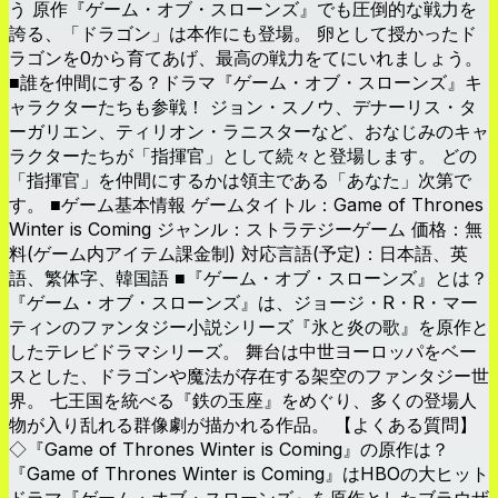
う 原作『ゲーム・オブ・スローンズ』でも圧倒的な戦力を
誇る、「ドラゴン」は本作にも登場。 卵として授かったド
ラゴンを0から育てあげ、最高の戦力をてにいれましょう。
■誰を仲間にする？ドラマ『ゲーム・オブ・スローンズ』キ
ャラクターたちも参戦！ ジョン・スノウ、デナーリス・タ
ーガリエン、ティリオン・ラニスターなど、おなじみのキャ
ラクターたちが「指揮官」として続々と登場します。 どの
「指揮官」を仲間にするかは領主である「あなた」次第で
す。 ■ゲーム基本情報 ゲームタイトル：Game of Thrones
Winter is Coming ジャンル：ストラテジーゲーム 価格：無
料(ゲーム内アイテム課金制) 対応言語(予定)：日本語、英
語、繁体字、韓国語 ■『ゲーム・オブ・スローンズ』とは？
『ゲーム・オブ・スローンズ』は、ジョージ・R・R・マー
ティンのファンタジー小説シリーズ『氷と炎の歌』を原作と
したテレビドラマシリーズ。 舞台は中世ヨーロッパをベー
スとした、ドラゴンや魔法が存在する架空のファンタジー世
界。 七王国を統べる『鉄の玉座』をめぐり、多くの登場人
物が入り乱れる群像劇が描かれる作品。 【よくある質問】
◇『Game of Thrones Winter is Coming』の原作は？
『Game of Thrones Winter is Coming』はHBOの大ヒット
ドラマ『ゲーム・オブ・スローンズ』を原作としたブラウザ