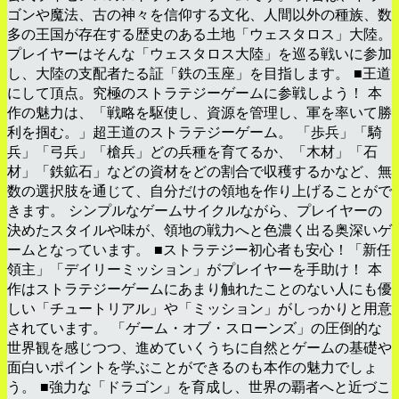
ゴンや魔法、古の神々を信仰する文化、人間以外の種族、数
多の王国が存在する歴史のある土地「ウェスタロス」大陸。
プレイヤーはそんな「ウェスタロス大陸」を巡る戦いに参加
し、大陸の支配者たる証「鉄の玉座」を目指します。 ■王道
にして頂点。究極のストラテジーゲームに参戦しよう！ 本
作の魅力は、「戦略を駆使し、資源を管理し、軍を率いて勝
利を掴む。」超王道のストラテジーゲーム。 「歩兵」「騎
兵」「弓兵」「槍兵」どの兵種を育てるか、「木材」「石
材」「鉄鉱石」などの資材をどの割合で収穫するかなど、無
数の選択肢を通じて、自分だけの領地を作り上げることがで
きます。 シンプルなゲームサイクルながら、プレイヤーの
決めたスタイルや味が、領地の戦力へと色濃く出る奥深いゲ
ームとなっています。 ■ストラテジー初心者も安心！「新任
領主」「デイリーミッション」がプレイヤーを手助け！ 本
作はストラテジーゲームにあまり触れたことのない人にも優
しい「チュートリアル」や「ミッション」がしっかりと用意
されています。 「ゲーム・オブ・スローンズ」の圧倒的な
世界観を感じつつ、進めていくうちに自然とゲームの基礎や
面白いポイントを学ぶことができるのも本作の魅力でしょ
う。 ■強力な「ドラゴン」を育成し、世界の覇者へと近づこ