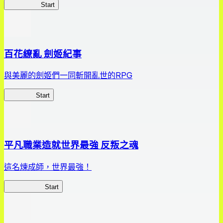
HOTDZero
Start
百花繚亂 劍姬紀事
與美麗的劍姬們一同斬開亂世的RPG
劍姬紀事
Start
平凡職業造就世界最強 反叛之魂
這名煉成師，世界最強！
平凡職業RS
Start