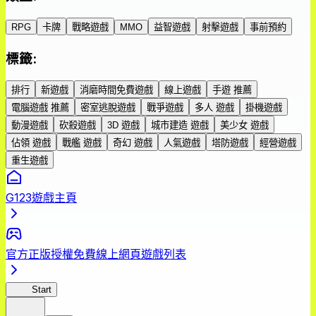
RPG
卡牌
戰略遊戲
MMO
益智遊戲
射擊遊戲
事前預約
標籤
:
排行
新遊戲
消磨時間免費遊戲
線上遊戲
手遊 推薦
電腦遊戲 推薦
密室逃脫遊戲
戰爭遊戲
多人 遊戲
掛機遊戲
動漫遊戲
砍殺遊戲
3D 遊戲
城市建造 遊戲
美少女 遊戲
佔領 遊戲
戰艦 遊戲
奇幻 遊戲
人氣遊戲
塔防遊戲
經營遊戲
重生遊戲
G123遊戲主頁
官方正版授權免費線上網頁遊戲列表
GoT
Start