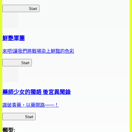
惡魔高校D×D
Start
鮮艷軍團
來吧!讓我們將戰場染上鮮豔的色彩
鮮艷軍團
Start
藥師少女的獨語 後宮異聞錄
識破毒藥，以藥開路——！
藥屋異聞錄
Start
類型
: