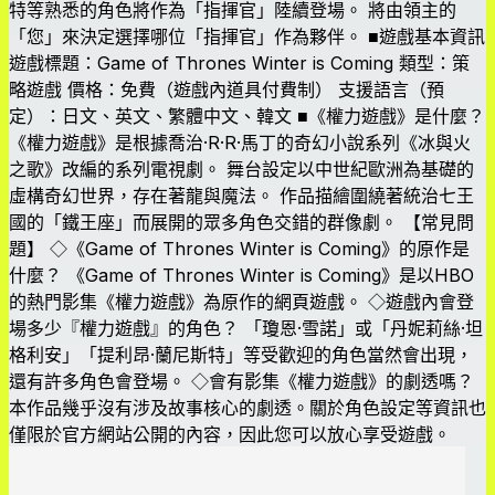
特等熟悉的角色將作為「指揮官」陸續登場。 將由領主的
「您」來決定選擇哪位「指揮官」作為夥伴。 ■遊戲基本資訊
遊戲標題：Game of Thrones Winter is Coming 類型：策
略遊戲 價格：免費（遊戲內道具付費制） 支援語言（預
定）：日文、英文、繁體中文、韓文 ■《權力遊戲》是什麼？
《權力遊戲》是根據喬治·R·R·馬丁的奇幻小說系列《冰與火
之歌》改編的系列電視劇。 舞台設定以中世紀歐洲為基礎的
虛構奇幻世界，存在著龍與魔法。 作品描繪圍繞著統治七王
國的「鐵王座」而展開的眾多角色交錯的群像劇。 【常見問
題】 ◇《Game of Thrones Winter is Coming》的原作是
什麼？ 《Game of Thrones Winter is Coming》是以HBO
的熱門影集《權力遊戲》為原作的網頁遊戲。 ◇遊戲內會登
場多少『權力遊戲』的角色？ 「瓊恩·雪諾」或「丹妮莉絲·坦
格利安」「提利昂·蘭尼斯特」等受歡迎的角色當然會出現，
還有許多角色會登場。 ◇會有影集《權力遊戲》的劇透嗎？
本作品幾乎沒有涉及故事核心的劇透。關於角色設定等資訊也
僅限於官方網站公開的內容，因此您可以放心享受遊戲。