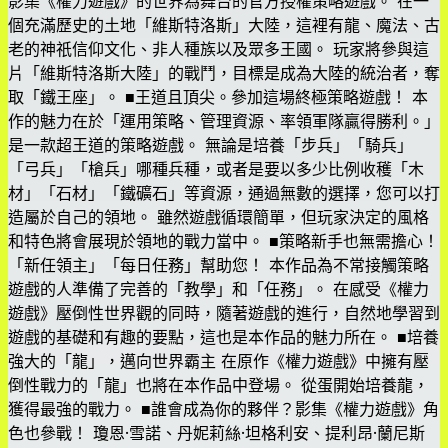
影集《權力遊戲》的世界為舞台的官方授權策略遊戲。 在一
個充滿歷史的土地「維斯特洛斯」大陸，這裡有龍、魔法、古
老的神祇信仰文化、非人種族以及眾多王國。 玩家將參與這
片「維斯特洛斯大陸」的戰鬥，目標是成為大陸的統治者，奪
取「鐵王座」。 ■王道且頂尖。參加這場終極策略遊戲！ 本
作的魅力在於「運用策略、管理資源、率領軍隊贏得勝利。」
是一款超王道的策略遊戲。 無論是培養「步兵」「騎兵」
「弓兵」「槍兵」哪種兵種，或者是要以多少比例收穫「木
材」「石材」「鐵礦石」等資源，通過無數的選擇，您可以打
造屬於自己的領地。 雖然遊戲循環簡單，但玩家決定的風格
和特色將會展現於領地的戰力當中。 ■策略新手也無需擔心！
「新任領主」「每日任務」幫助您！ 本作品為不常接觸策略
遊戲的人準備了完善的「教學」和「任務」。 在感受《權力
遊戲》壓倒性世界觀的同時，隨著遊戲的進行，自然地學習到
遊戲的基礎和有趣的要點，這也是本作品的魅力所在。 ■培養
強大的「龍」，邁向世界霸主 在原作《權力遊戲》中擁有壓
倒性戰力的「龍」也將在本作品中登場。 從蛋開始培養龍，
獲得最強的戰力。 ■誰會成為你的夥伴？影集《權力遊戲》角
色也參戰！ 瓊恩·雪諾、丹妮莉絲·坦格利安、提利昂·蘭尼斯