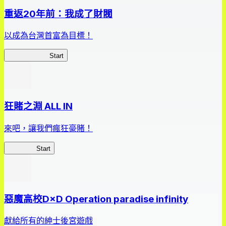
重返20年前：我成了財閥
以成為台灣首富為目標！
我，成了財閥
Start
狂賭之淵 ALL IN
來吧，讓我們瘋狂豪賭！
狂賭之淵
Start
惡魔高校D×D Operation paradise infinity
獻給所有的紳士後宮遊戲