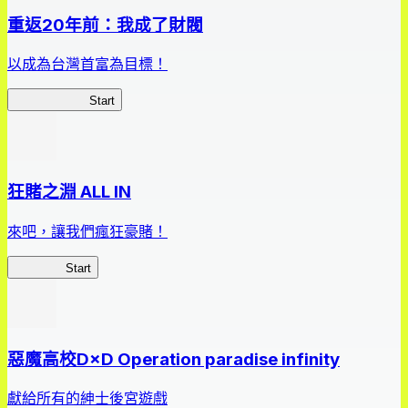
重返20年前：我成了財閥
以成為台灣首富為目標！
我，成了財閥
Start
狂賭之淵 ALL IN
來吧，讓我們瘋狂豪賭！
狂賭之淵
Start
惡魔高校D×D Operation paradise infinity
獻給所有的紳士後宮遊戲