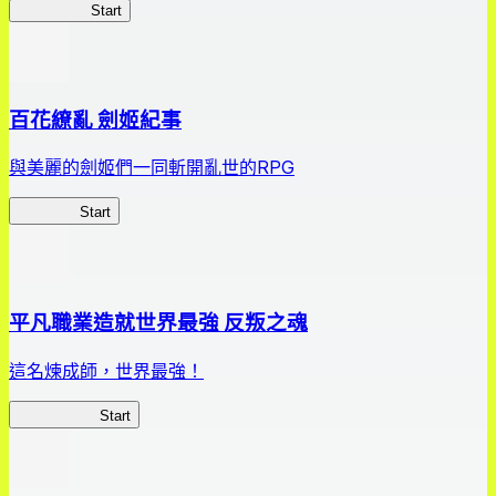
HOTDZero
Start
百花繚亂 劍姬紀事
與美麗的劍姬們一同斬開亂世的RPG
劍姬紀事
Start
平凡職業造就世界最強 反叛之魂
這名煉成師，世界最強！
平凡職業RS
Start