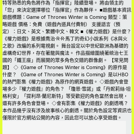
特等熟悉的角色將作為「指揮官」陸續登場。 將由領主的
「您」來決定選擇哪位「指揮官」作為夥伴。 ■遊戲基本資訊
遊戲標題：Game of Thrones Winter is Coming 類型：策
略遊戲 價格：免費（遊戲內道具付費制） 支援語言（預
定）：日文、英文、繁體中文、韓文 ■《權力遊戲》是什麼？
《權力遊戲》是根據喬治·R·R·馬丁的奇幻小說系列《冰與火
之歌》改編的系列電視劇。 舞台設定以中世紀歐洲為基礎的
虛構奇幻世界，存在著龍與魔法。 作品描繪圍繞著統治七王
國的「鐵王座」而展開的眾多角色交錯的群像劇。 【常見問
題】 ◇《Game of Thrones Winter is Coming》的原作是
什麼？ 《Game of Thrones Winter is Coming》是以HBO
的熱門影集《權力遊戲》為原作的網頁遊戲。 ◇遊戲內會登
場多少『權力遊戲』的角色？ 「瓊恩·雪諾」或「丹妮莉絲·坦
格利安」「提利昂·蘭尼斯特」等受歡迎的角色當然會出現，
還有許多角色會登場。 ◇會有影集《權力遊戲》的劇透嗎？
本作品幾乎沒有涉及故事核心的劇透。關於角色設定等資訊也
僅限於官方網站公開的內容，因此您可以放心享受遊戲。