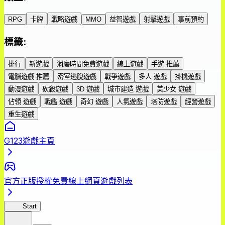
RPG
卡牌
戰略遊戲
MMO
益智遊戲
射擊遊戲
事前預約
標籤
:
排行
新遊戲
消磨時間免費遊戲
線上遊戲
手遊 推薦
電腦遊戲 推薦
密室逃脫遊戲
戰爭遊戲
多人 遊戲
掛機遊戲
動漫遊戲
砍殺遊戲
3D 遊戲
城市建造 遊戲
美少女 遊戲
佔領 遊戲
戰艦 遊戲
奇幻 遊戲
人氣遊戲
塔防遊戲
經營遊戲
重生遊戲
G123遊戲主頁
官方正版授權免費線上網頁遊戲列表
GoT
Start