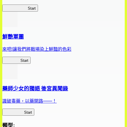
惡魔高校D×D
Start
鮮艷軍團
來吧!讓我們將戰場染上鮮豔的色彩
鮮艷軍團
Start
藥師少女的獨語 後宮異聞錄
識破毒藥，以藥開路——！
藥屋異聞錄
Start
類型
: