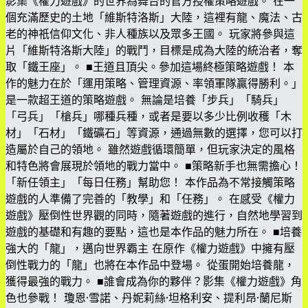
影集《權力遊戲》的世界為舞台的官方授權策略遊戲。 在一
個充滿歷史的土地「維斯特洛斯」大陸，這裡有龍、魔法、古
老的神祇信仰文化、非人種族以及眾多王國。 玩家將參與這
片「維斯特洛斯大陸」的戰鬥，目標是成為大陸的統治者，奪
取「鐵王座」。 ■王道且頂尖。參加這場終極策略遊戲！ 本
作的魅力在於「運用策略、管理資源、率領軍隊贏得勝利。」
是一款超王道的策略遊戲。 無論是培養「步兵」「騎兵」
「弓兵」「槍兵」哪種兵種，或者是要以多少比例收穫「木
材」「石材」「鐵礦石」等資源，通過無數的選擇，您可以打
造屬於自己的領地。 雖然遊戲循環簡單，但玩家決定的風格
和特色將會展現於領地的戰力當中。 ■策略新手也無需擔心！
「新任領主」「每日任務」幫助您！ 本作品為不常接觸策略
遊戲的人準備了完善的「教學」和「任務」。 在感受《權力
遊戲》壓倒性世界觀的同時，隨著遊戲的進行，自然地學習到
遊戲的基礎和有趣的要點，這也是本作品的魅力所在。 ■培養
強大的「龍」，邁向世界霸主 在原作《權力遊戲》中擁有壓
倒性戰力的「龍」也將在本作品中登場。 從蛋開始培養龍，
獲得最強的戰力。 ■誰會成為你的夥伴？影集《權力遊戲》角
色也參戰！ 瓊恩·雪諾、丹妮莉絲·坦格利安、提利昂·蘭尼斯