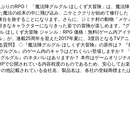
ぷりのRPG！ 「魔法陣グルグル ほしくず大冒険」は、魔法
来た魔法の絵本の中に飛び込み、ニケとククリが始めて修行した
舞台を旅することになります。さらに、ジミナ村の動物「メケ
好きなキャラクターになりきった姿での冒険が楽しめます。“グ
ル ほしくず大冒険 ジャンル：RPG 価格：無料(ゲーム内アイテ
」が、連載25周年を迎えた2017年夏に、3度目となるTVア
ある質問】 ◇『魔法陣グルグル ほしくず大冒険』の原作は？ 
陣グルグル』のゲーム内のキャラはどれくらい登場しますか？ 
陣グルグル』のネタバレはありますか？ 本作はゲームオリジ
で公開されている内容程度のものであるため、安心してお楽しみ
served. ※その他記載されている会社名、製品名は、各社の登録商標ま