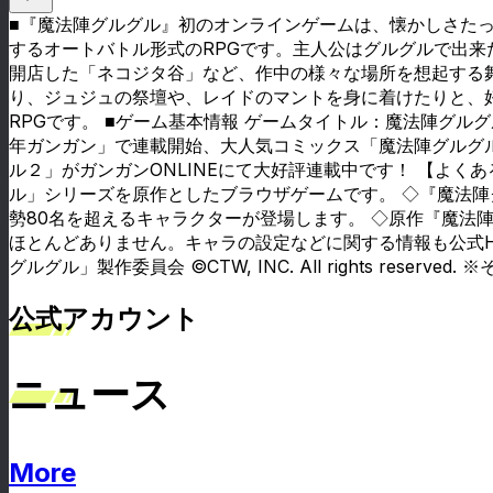
■『魔法陣グルグル』初のオンラインゲームは、懐かしさたっ
するオートバトル形式のRPGです。主人公はグルグルで出
開店した「ネコジタ谷」など、作中の様々な場所を想起する
り、ジュジュの祭壇や、レイドのマントを身に着けたりと、
RPGです。 ■ゲーム基本情報 ゲームタイトル：魔法陣グルグ
年ガンガン」で連載開始、大人気コミックス「魔法陣グルグル
ル２」がガンガンONLINEにて大好評連載中です！ 【よく
ル」シリーズを原作としたブラウザゲームです。 ◇『魔法
勢80名を超えるキャラクターが登場します。 ◇原作『魔法
ほとんどありません。キャラの設定などに関する情報も公式HP
グルグル」製作委員会 ©CTW, INC. All rights re
公式アカウント
ニュース
More
ニュース