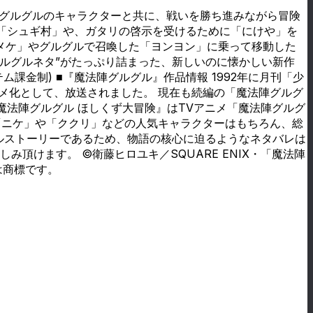
陣グルグルのキャラクターと共に、戦いを勝ち進みながら冒険
「シュギ村」や、ガタリの啓示を受けるために「にけや」を
メケ」やグルグルで召喚した「ヨンヨン」に乗って移動した
ルグルネタ”がたっぷり詰まった、新しいのに懐かしい新作
ム課金制) ■『魔法陣グルグル』作品情報 1992年に月刊「少
ニメ化として、放送されました。 現在も続編の「魔法陣グルグ
『魔法陣グルグル ほしくず大冒険』はTVアニメ「魔法陣グルグ
「ニケ」や「ククリ」などの人気キャラクターはもちろん、総
ナルストーリーであるため、物語の核心に迫るようなネタバレは
頂けます。 ©衛藤ヒロユキ／SQUARE ENIX・「魔法陣
たは商標です。