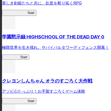
美しき剣姫たちと共に、乱世を斬り拓くRPG
剣姫クロニクル
Start
学園黙示録 HIGHSCHOOL OF THE DEAD DAY 0
極限世界を生き残れ。サバイバルタワーディフェンス開幕！
HOTDZero
Start
クレヨンしんちゃん オラのすごろく大作戦
アソビ心たっぷり！お手製すごろくゲーム体験
オラすご大作戦
Start