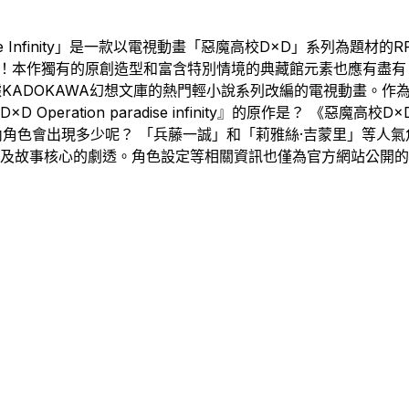
aradise Infinity」是一款以電視動畫「惡魔高校D×D」系
！本作獨有的原創造型和富含特別情境的典藏館元素也應有盡有。 
是根據KADOKAWA幻想文庫的熱門輕小說系列改編的電視動畫。
tion paradise infinity』的原作是？ 《惡魔高校D×D Ope
內角色會出現多少呢？ 「兵藤一誠」和「莉雅絲·吉蒙里」等人
涉及故事核心的劇透。角色設定等相關資訊也僅為官方網站公開