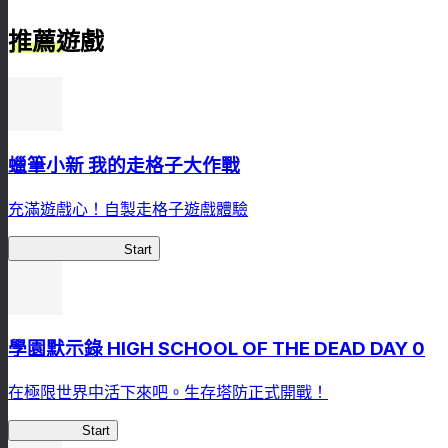
推薦遊戲
蠟筆小新 我的走格子大作戰
充滿遊戲心！自製走格子遊戲體驗
我的走格子大作戰
Start
學園默示錄 HIGH SCHOOL OF THE DEAD DAY 0
在極限世界中活下來吧。生存塔防正式開戰！
HOTDZero
Start