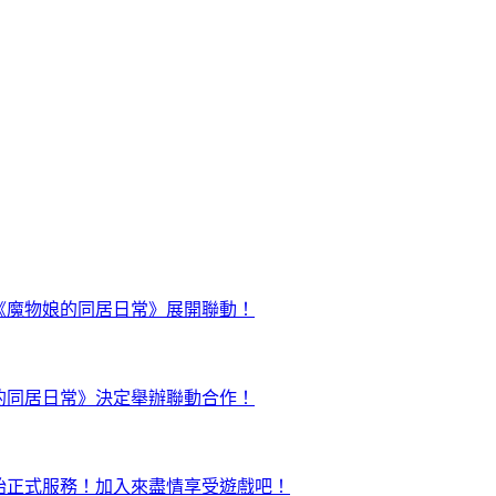
日起正式與《魔物娘的同居日常》展開聯動！
與《魔物娘的同居日常》決定舉辦聯動合作！
ty」終於開始正式服務！加入來盡情享受遊戲吧！