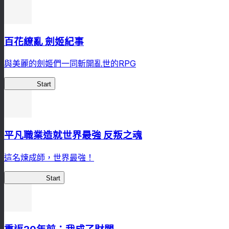
百花繚亂 劍姬紀事
與美麗的劍姬們一同斬開亂世的RPG
劍姬紀事
Start
平凡職業造就世界最強 反叛之魂
這名煉成師，世界最強！
平凡職業RS
Start