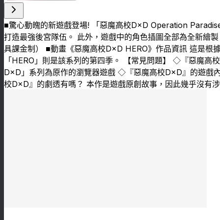
■驚心動魄的新遊戲登場! 「惡魔高校D×D Operation P
打造最強後宮隊伍。 此外，遊戲中的角色插圖全部為全新繪製
具課金制） ■動畫《惡魔高校D×D HERO》作品資訊 這
「HERO」則是該系列的第四季。 【常見問題】 ◇『惡魔高校D×D Opera
D×D」系列為原作的瀏覽器遊戲 ◇『惡魔高校D×D』的遊戲
校D×D』的劇透有嗎？ 本作是遊戲原創故事，因此幾乎沒有