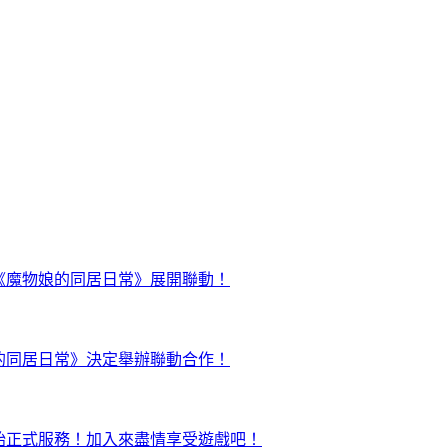
日起正式與《魔物娘的同居日常》展開聯動！
與《魔物娘的同居日常》決定舉辦聯動合作！
ty」終於開始正式服務！加入來盡情享受遊戲吧！