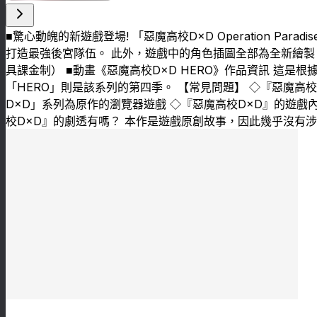
■驚心動魄的新遊戲登場! 「惡魔高校D×D Operation P
打造最強後宮隊伍。 此外，遊戲中的角色插圖全部為全新繪製
具課金制） ■動畫《惡魔高校D×D HERO》作品資訊 這
「HERO」則是該系列的第四季。 【常見問題】 ◇『惡魔高校D×D Opera
D×D」系列為原作的瀏覽器遊戲 ◇『惡魔高校D×D』的遊戲
校D×D』的劇透有嗎？ 本作是遊戲原創故事，因此幾乎沒有