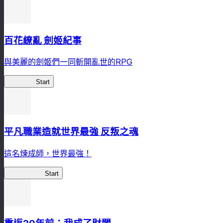
百花繚亂 劍姬紀事
與美麗的劍姬們一同斬開亂世的RPG
劍姬紀事
Start
平凡職業造就世界最強 反叛之魂
這名煉成師，世界最強！
平凡職業RS
Start