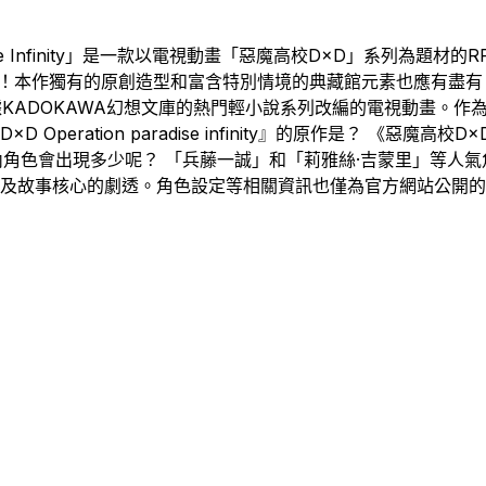
aradise Infinity」是一款以電視動畫「惡魔高校D×D」系
！本作獨有的原創造型和富含特別情境的典藏館元素也應有盡有。 
是根據KADOKAWA幻想文庫的熱門輕小說系列改編的電視動畫。
tion paradise infinity』的原作是？ 《惡魔高校D×D Ope
內角色會出現多少呢？ 「兵藤一誠」和「莉雅絲·吉蒙里」等人
涉及故事核心的劇透。角色設定等相關資訊也僅為官方網站公開