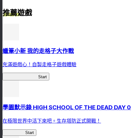
推薦遊戲
蠟筆小新 我的走格子大作戰
充滿遊戲心！自製走格子遊戲體驗
我的走格子大作戰
Start
學園默示錄 HIGH SCHOOL OF THE DEAD DAY 0
在極限世界中活下來吧。生存塔防正式開戰！
HOTDZero
Start