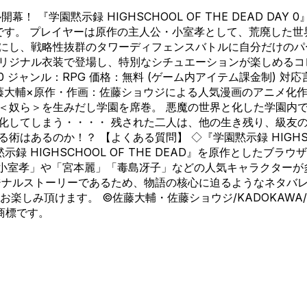
園黙示録 HIGHSCHOOL OF THE DEAD DAY 0』は
です。 プレイヤーは原作の主人公・小室孝として、荒廃した
間にし、戦略性抜群のタワーディフェンスバトルに自分だけのパ
リジナル衣装で登場し、特別なシチュエーションが楽しめるコレ
 DAY 0 ジャンル：RPG 価格：無料 (ゲーム内アイテム課金制)
？ 原作：佐藤大輔×原作・作画：佐藤ショウジによる人気漫画のアニ
る＜奴ら＞を生みだし学園を席巻。 悪魔の世界と化した学園内
と化してしまう・・・・ 残された二人は、他の生き残り、級友
るのか！？ 【よくある質問】 ◇『学園黙示録 HIGHSCHOO
学園黙示録 HIGHSCHOOL OF THE DEAD』を原作としたブラウ
室孝」や「宮本麗」「毒島冴子」などの人気キャラクターが多数登
オリジナルストーリーであるため、物語の核心に迫るようなネタ
。 ©佐藤大輔・佐藤ショウジ/KADOKAWA/H.O.T.D.製作委員
商標です。