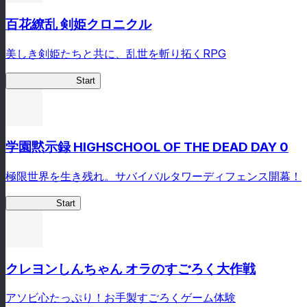
百花繚乱 剣姫クロニクル
美しき剣姫たちと共に、乱世を斬り拓くRPG
剣姫クロニクル
Start
学園黙示録 HIGHSCHOOL OF THE DEAD DAY 0
極限世界を生き残れ。サバイバルタワーディフェンス開幕！
HOTDZero
Start
クレヨンしんちゃん オラのすごろく大作戦
アソビ心たっぷり！お手製すごろくゲーム体験