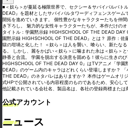
■＜奴ら＞が蔓延る極限世界で、セクシー＆サバイバルバトル開幕！ 『学
DEAD』を題材としたサバイバルタワーディフェンスゲーム
開拓を進めていきます。 個性豊かなキャラクターたちを仲
き下ろし。 魅力的な女性キャラクターたちが、本作だけのオ
タイトル：学園黙示録 HIGHSCHOOL OF THE DEAD
園黙示録 HIGHSCHOOL OF THE DEAD』とは
獄の坩堝と化した！ ＜奴ら＞は人を襲い、喰らい、新たな
る。 しかし、麗をかばい＜奴ら＞に噛まれた永は＜奴ら＞
静香と合流。 学園を脱出する決意を固める！彼らに生きのびる術はあ
HIGHSCHOOL OF THE DEAD DAY 0』はTVアニメ「
DEAD』のゲーム内のキャラはどれくらい登場しますか？ 「小
THE DEAD』のネタバレはありますか？ 本作はゲーム
式HPで公開されている内容程度のものであるため、安心してお楽しみ頂けます
他記載されている会社名、製品名は、各社の登録商標または
公式アカウント
ニュース