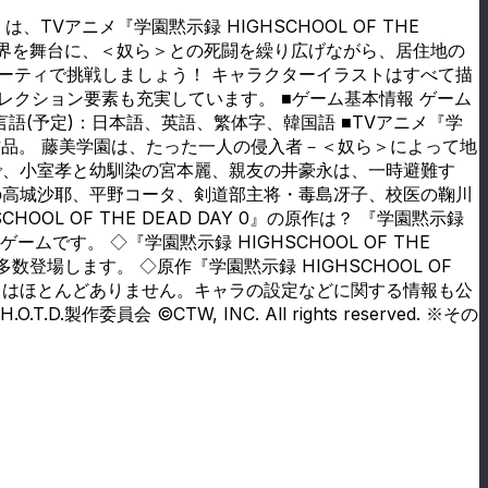
、TVアニメ『学園黙示録 HIGHSCHOOL OF THE
世界を舞台に、＜奴ら＞との死闘を繰り広げながら、居住地の
ーティで挑戦しましょう！ キャラクターイラストはすべて描
クション要素も充実しています。 ■ゲーム基本情報 ゲーム
 対応言語(予定)：日本語、英語、繁体字、韓国語 ■TVアニメ『学
メ化作品。 藤美学園は、たった一人の侵入者－＜奴ら＞によって地
で、小室孝と幼馴染の宮本麗、親友の井豪永は、一時避難す
の高城沙耶、平野コータ、剣道部主将・毒島冴子、校医の鞠川
L OF THE DEAD DAY 0』の原作は？ 『学園黙示録
ザゲームです。 ◇『学園黙示録 HIGHSCHOOL OF THE
場します。 ◇原作『学園黙示録 HIGHSCHOOL OF
バレはほとんどありません。キャラの設定などに関する情報も公
会 ©CTW, INC. All rights reserved. ※その