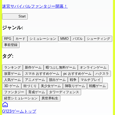
迷宮サバイバルファンタジー開幕！
蜘蛛ラビ
Start
ジャンル
:
RPG
カード
シミュレーション
MMO
パズル
シューティング
事前登録
タグ
:
ランキング
新作ゲーム
暇つぶし無料ゲーム
オンラインゲーム
放置ゲーム
スマホ おすすめゲーム
pc おすすめゲーム
ハクスラ
人気ゲーム
アニメゲーム
脱出ゲーム
戦争
マルチプレイ
3D ゲーム
街づくり
美少女ゲーム
陣取りゲーム
戦艦ゲーム
ファンタジー
育成ゲーム
タワーディフェンス
経営シミュレーション
異世界転生
G123ゲームトップ