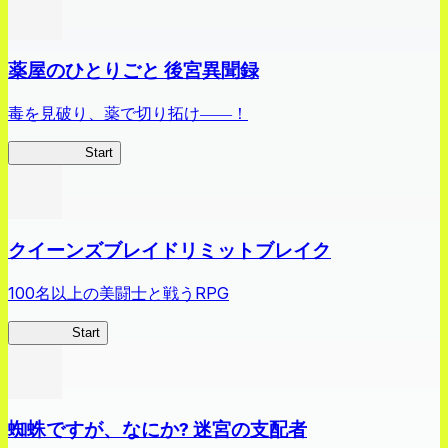
薬屋のひとりごと 後宮異聞録
毒を見破り、薬で切り拓け――！
薬屋異聞録
Start
クイーンズブレイドリミットブレイク
100名以上の美闘士と戦うRPG
クイブレ
Start
蜘蛛ですが、なにか? 迷宮の支配者