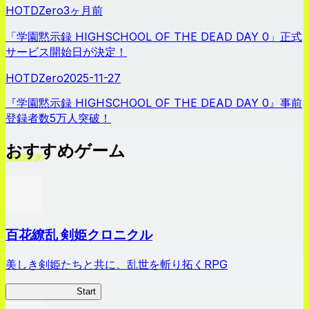
HOTDZero
3ヶ月前
「学園黙示録 HIGHSCHOOL OF THE DEAD DAY 0」正式
サービス開始日が決定！
HOTDZero
2025-11-27
『学園黙示録 HIGHSCHOOL OF THE DEAD DAY 0』事前
登録者数5万人突破！
おすすめゲーム
百花繚乱 剣姫クロニクル
美しき剣姫たちと共に、乱世を斬り拓くRPG
剣姫クロニクル
Start