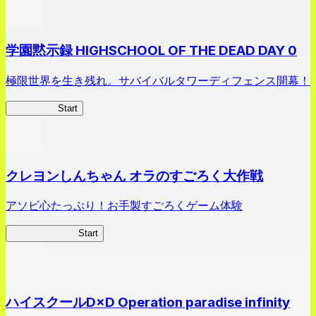
学園黙示録 HIGHSCHOOL OF THE DEAD DAY 0
極限世界を生き残れ。サバイバルタワーディフェンス開幕！
HOTDZero
Start
クレヨンしんちゃん オラのすごろく大作戦
アソビ心たっぷり！お手製すごろくゲーム体験
オラすご大作戦
Start
ハイスクールD×D Operation paradise infinity