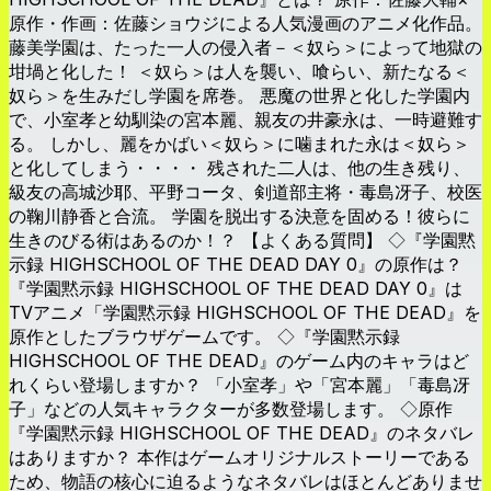
原作・作画：佐藤ショウジによる人気漫画のアニメ化作品。
藤美学園は、たった一人の侵入者－＜奴ら＞によって地獄の
坩堝と化した！ ＜奴ら＞は人を襲い、喰らい、新たなる＜
奴ら＞を生みだし学園を席巻。 悪魔の世界と化した学園内
で、小室孝と幼馴染の宮本麗、親友の井豪永は、一時避難す
る。 しかし、麗をかばい＜奴ら＞に噛まれた永は＜奴ら＞
と化してしまう・・・・ 残された二人は、他の生き残り、
級友の高城沙耶、平野コータ、剣道部主将・毒島冴子、校医
の鞠川静香と合流。 学園を脱出する決意を固める！彼らに
生きのびる術はあるのか！？ 【よくある質問】 ◇『学園黙
示録 HIGHSCHOOL OF THE DEAD DAY 0』の原作は？
『学園黙示録 HIGHSCHOOL OF THE DEAD DAY 0』は
TVアニメ「学園黙示録 HIGHSCHOOL OF THE DEAD』を
原作としたブラウザゲームです。 ◇『学園黙示録
HIGHSCHOOL OF THE DEAD』のゲーム内のキャラはど
れくらい登場しますか？ 「小室孝」や「宮本麗」「毒島冴
子」などの人気キャラクターが多数登場します。 ◇原作
『学園黙示録 HIGHSCHOOL OF THE DEAD』のネタバレ
はありますか？ 本作はゲームオリジナルストーリーである
ため、物語の核心に迫るようなネタバレはほとんどありませ