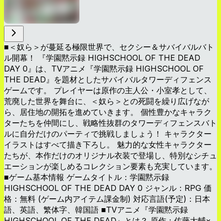
■＜奴ら＞が蔓延る極限世界で、セクシー＆サバイバルバト
ル開幕！ 『学園黙示録 HIGHSCHOOL OF THE DEAD
DAY 0』は、TVアニメ『学園黙示録 HIGHSCHOOL OF
THE DEAD』を題材としたサバイバルタワーディフェンス
ゲームです。 プレイヤーは原作の主人公・小室孝として、
荒廃した世界を舞台に、＜奴ら＞との死闘を繰り広げなが
ら、居住地の開拓を進めていきます。 個性豊かなキャラク
ターたちを仲間にし、戦略性抜群のタワーディフェンスバト
ルに自分だけのパーティで挑戦しましょう！ キャラクター
イラストはすべて描き下ろし。 魅力的な女性キャラクター
たちが、本作だけのオリジナル衣装で登場し、特別なシチュ
エーションが楽しめるコレクション要素も充実しています。
■ゲーム基本情報 ゲームタイトル：学園黙示録
HIGHSCHOOL OF THE DEAD DAY 0 ジャンル：RPG 価
格：無料 (ゲーム内アイテム課金制) 対応言語(予定)：日本
語、英語、繁体字、韓国語 ■TVアニメ『学園黙示録
HIGHSCHOOL OF THE DEAD』とは？ 原作：佐藤大輔×