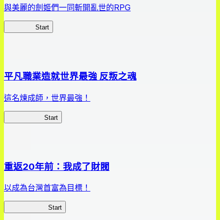
與美麗的劍姬們一同斬開亂世的RPG
劍姬紀事
Start
平凡職業造就世界最強 反叛之魂
這名煉成師，世界最強！
平凡職業RS
Start
重返20年前：我成了財閥
以成為台灣首富為目標！
我，成了財閥
Start