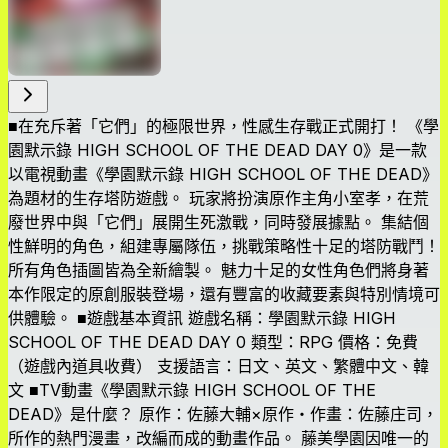
■在充斥著「它們」的極限世界，性感生存戰正式開打！ 《學
園默示錄 HIGH SCHOOL OF THE DEAD DAY 0》是一款
以電視動畫《學園默示錄 HIGH SCHOOL OF THE DEAD》
為題材的生存塔防遊戲。 玩家將扮演原作主角小室孝，在荒
廢世界中與「它們」展開生死激戰，同時發展據點。 集結個
性鮮明的角色，組建專屬隊伍，挑戰策略性十足的塔防戰鬥！
所有角色插圖皆為全新繪製。 魅力十足的女性角色們將身著
本作限定的原創服裝登場，還有豐富的收藏要素與特別情境可
供體驗。 ■遊戲基本資訊 遊戲名稱：學園默示錄 HIGH
SCHOOL OF THE DEAD DAY 0 類型：RPG 價格：免費
（遊戲內道具收費） 支援語言：日文、英文、繁體中文、韓
文 ■TV動畫《學園默示錄 HIGH SCHOOL OF THE
DEAD》是什麼？ 原作：佐藤大輔×原作・作畫：佐藤庄司，
所作的熱門漫畫，改編而成的動畫作品。 藤美學園因唯一的