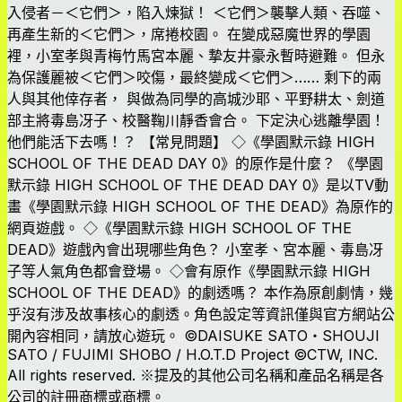
入侵者－＜它們＞，陷入煉獄！ ＜它們＞襲擊人類、吞噬、
再產生新的＜它們＞，席捲校園。 在變成惡魔世界的學園
裡，小室孝與青梅竹馬宮本麗、摯友井豪永暫時避難。 但永
為保護麗被＜它們＞咬傷，最終變成＜它們＞…… 剩下的兩
人與其他倖存者， 與做為同學的高城沙耶、平野耕太、劍道
部主將毒島冴子、校醫鞠川靜香會合。 下定決心逃離學園！
他們能活下去嗎！？ 【常見問題】 ◇《學園默示錄 HIGH
SCHOOL OF THE DEAD DAY 0》的原作是什麼？ 《學園
默示錄 HIGH SCHOOL OF THE DEAD DAY 0》是以TV動
畫《學園默示錄 HIGH SCHOOL OF THE DEAD》為原作的
網頁遊戲。 ◇《學園默示錄 HIGH SCHOOL OF THE
DEAD》遊戲內會出現哪些角色？ 小室孝、宮本麗、毒島冴
子等人氣角色都會登場。 ◇會有原作《學園默示錄 HIGH
SCHOOL OF THE DEAD》的劇透嗎？ 本作為原創劇情，幾
乎沒有涉及故事核心的劇透。角色設定等資訊僅與官方網站公
開內容相同，請放心遊玩。 ©DAISUKE SATO・SHOUJI
SATO / FUJIMI SHOBO / H.O.T.D Project ©CTW, INC.
All rights reserved. ※提及的其他公司名稱和產品名稱是各
公司的註冊商標或商標。