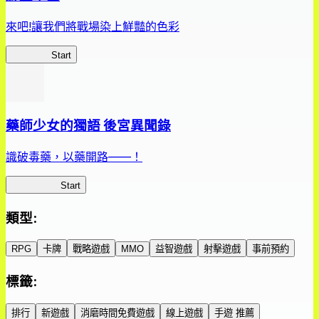
來吧!讓我們將戰場染上鮮豔的色彩
鮮艷軍團
Start
藥師少女的獨語 後宮異聞錄
識破毒藥，以藥開路——！
藥屋異聞錄
Start
類型
:
RPG
卡牌
戰略遊戲
MMO
益智遊戲
射擊遊戲
事前預約
標籤
:
排行
新遊戲
消磨時間免費遊戲
線上遊戲
手遊 推薦