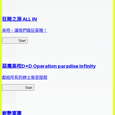
狂賭之淵 ALL IN
來吧，讓我們瘋狂豪賭！
狂賭之淵
Start
惡魔高校D×D Operation paradise infinity
獻給所有的紳士後宮遊戲
惡魔高校D×D
Start
鮮艷軍團