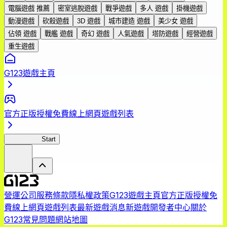
電腦遊戲 推薦
密室逃脫遊戲
戰爭遊戲
多人 遊戲
掛機遊戲
動漫遊戲
砍殺遊戲
3D 遊戲
城市建造 遊戲
美少女 遊戲
佔領 遊戲
戰艦 遊戲
奇幻 遊戲
人氣遊戲
塔防遊戲
經營遊戲
重生遊戲
G123遊戲主頁
官方正版授權免費線上網頁遊戲列表
HOTDZero
Start
營運公司
服務條款
隱私權政策
G123遊戲主頁
官方正版授權免
費線上網頁遊戲列表
最新遊戲消息
新遊戲
開發者中心
關於
G123
常見問題
網站地圖