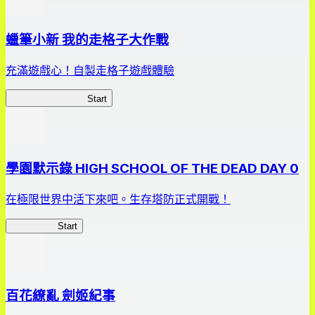
蠟筆小新 我的走格子大作戰
充滿遊戲心！自製走格子遊戲體驗
我的走格子大作戰
Start
學園默示錄 HIGH SCHOOL OF THE DEAD DAY 0
在極限世界中活下來吧。生存塔防正式開戰！
HOTDZero
Start
百花繚亂 劍姬紀事