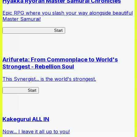
Hyakka Ryoran Master Samurai Chronicles
Epic RPG where you slash your way alongside beautiful
Master Samurai!
Master Samurai Chronicles
Start
Arifureta: From Commonplace to World's
Strongest - Rebellion Soul
This Synergist... is the world's strongest.
Arifureta RS
Start
Kakegurui ALL IN
Now... I leave it all up to you!