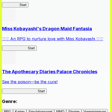
Kakegurui
Start
Miss Kobayashi's Dragon Maid Fantasia
♡♡ An RPG to nurture love with Miss Kobayashi ♡♡
DragonFantasia
Start
The Apothecary Diaries Palace Chronicles
See the poison—be the cure!
Apothecary Chronicles
Start
Genre
:
RPG
Karten
Simulationsspiel
MMO
Shooter
Vorregistrierung