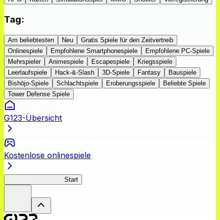
Tag
:
Am beliebtesten
Neu
Gratis Spiele für den Zeitvertreib
Onlinespiele
Empfohlene Smartphonespiele
Empfohlene PC-Spiele
Mehrspieler
Animespiele
Escapespiele
Kriegsspiele
Leerlaufspiele
Hack-&-Slash
3D-Spiele
Fantasy
Bauspiele
Bishōjo-Spiele
Schlachtspiele
Eroberungsspiele
Beliebte Spiele
Tower Defense Spiele
G123-Übersicht
Kostenlose onlinespiele
Jashin-chan Chaos
Start