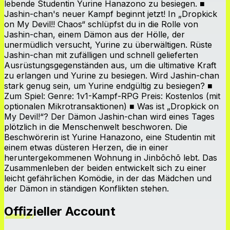
lebende Studentin Yurine Hanazono zu besiegen. ■
Jashin-chan's neuer Kampf beginnt jetzt! In „Dropkick
on My Devil!! Chaos“ schlüpfst du in die Rolle von
Jashin-chan, einem Dämon aus der Hölle, der
unermüdlich versucht, Yurine zu überwältigen. Rüste
Jashin-chan mit zufälligen und schnell gelieferten
Ausrüstungsgegenständen aus, um die ultimative Kraft
zu erlangen und Yurine zu besiegen. Wird Jashin-chan
stark genug sein, um Yurine endgültig zu besiegen? ■
Zum Spiel: Genre: 1v1-Kampf-RPG Preis: Kostenlos (mit
optionalen Mikrotransaktionen) ■ Was ist „Dropkick on
My Devil!“? Der Dämon Jashin-chan wird eines Tages
plötzlich in die Menschenwelt beschworen. Die
Beschwörerin ist Yurine Hanazono, eine Studentin mit
einem etwas düsteren Herzen, die in einer
heruntergekommenen Wohnung in Jinbōchō lebt. Das
Zusammenleben der beiden entwickelt sich zu einer
leicht gefährlichen Komödie, in der das Mädchen und
der Dämon in ständigen Konflikten stehen.
Offizieller Account