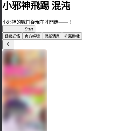
小邪神飛踢 混沌
小邪神的戰鬥從現在才開始――！
小邪神混沌
Start
遊戲詳情
官方帳號
最新消息
推薦遊戲