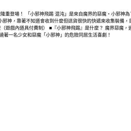
隆重登場！ 「小邪神飛踢 混沌」是來自魔界的惡魔・小邪神
的小邪神，靠著不知道會收到什麼但送貨很快的快遞來收集裝備
免費（遊戲內道具付費制） ■『小邪神飛踢』是什麼？ 魔界惡魔
圍繞著一名少女和惡魔「小邪神」的危險同居生活喜劇！