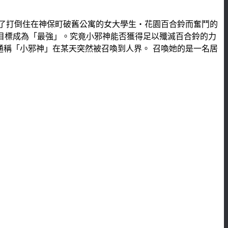
為了打倒住在神保町破舊公寓的女大學生・花園百合鈴而奮鬥的
，目標成為「最強」。究竟小邪神能否獲得足以殲滅百合鈴的力
，通稱「小邪神」在某天突然被召喚到人界。 召喚她的是一名居