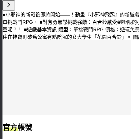
■小邪神的新戰役即將開始――！動畫『小邪神飛踢』的新遊戲
單挑戰鬥RPG。 ■對有勇無謀挑戰強敵：百合鈴感受到極限
量呢？！ ■遊戲基本資訊 類型：單挑戰鬥RPG 價格：遊玩
住在神寶町破舊公寓有點陰沉的女大學生「花園百合鈴」。 
官方帳號