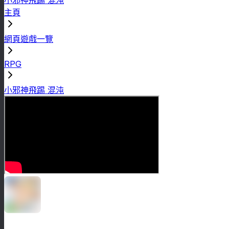
主頁
網頁遊戲一覽
RPG
小邪神飛踢 混沌