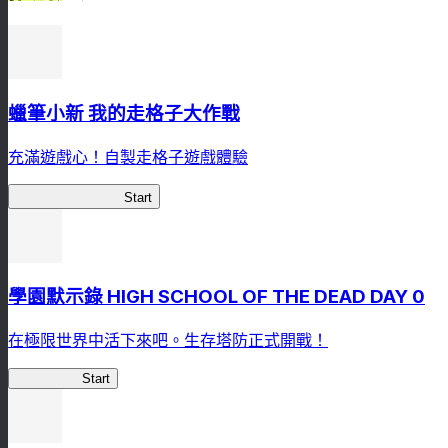
蠟筆小新 我的走格子大作戰
充滿遊戲心！自製走格子遊戲體驗
我的走格子大作戰
Start
學園默示錄 HIGH SCHOOL OF THE DEAD DAY 0
在極限世界中活下來吧。生存塔防正式開戰！
HOTDZero
Start