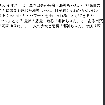
ゃんケイオス」は、魔界出身の悪魔・邪神ちゃんが、神保町の
むことに限界を感じた邪神ちゃん。何が届くかわからないけど
らいの 力 - パワー - を手に入れることができるの
プキック』とは？ 魔界の悪魔、通称「邪神ちゃん」は、ある日突
「花園ゆりね」。 一人の少女と悪魔「邪神ちゃん」が繰り広