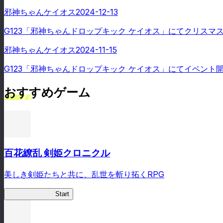
邪神ちゃんケイオス
2024-12-13
G123「邪神ちゃんドロップキック ケイオス」にてクリスマ
邪神ちゃんケイオス
2024-11-15
G123「邪神ちゃんドロップキック ケイオス」にてイベント
おすすめゲーム
百花繚乱 剣姫クロニクル
美しき剣姫たちと共に、乱世を斬り拓くRPG
剣姫クロニクル
Start