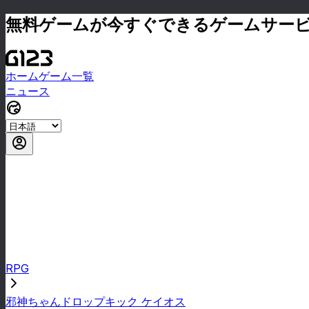
無料ゲームが今すぐできるゲームサー
ホーム
ゲーム一覧
ニュース
RPG
邪神ちゃんドロップキック ケイオス