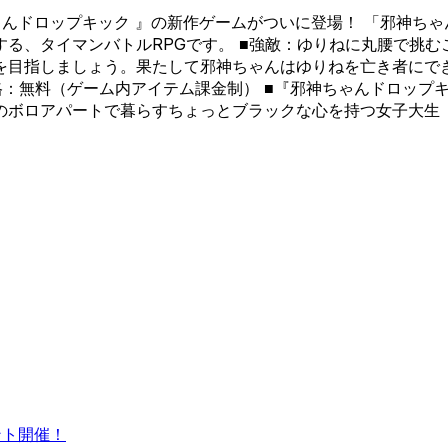
んドロップキック 』の新作ゲームがついに登場！ 「邪神ち
る、タイマンバトルRPGです。 ■強敵：ゆりねに丸腰で挑
指しましょう。果たして邪神ちゃんはゆりねを亡き者にできるく
価格：無料（ゲーム内アイテム課金制） ■『邪神ちゃんドロッ
のボロアパートで暮らすちょっとブラックな心を持つ女子大生
ント開催！