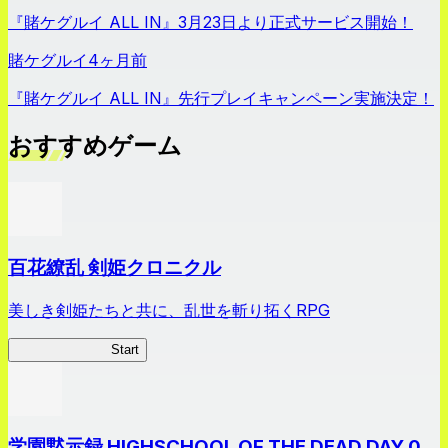
『賭ケグルイ ALL IN』3月23日より正式サービス開始！
賭ケグルイ
4ヶ月前
『賭ケグルイ ALL IN』先行プレイキャンペーン実施決定！
おすすめゲーム
百花繚乱 剣姫クロニクル
美しき剣姫たちと共に、乱世を斬り拓くRPG
剣姫クロニクル
Start
学園黙示録 HIGHSCHOOL OF THE DEAD DAY 0