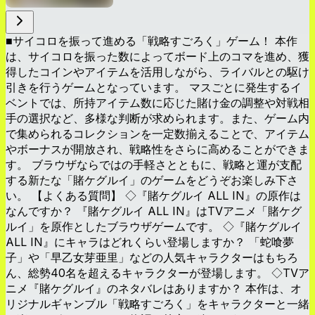
■サイコロを振って進める「戦略すごろく」ゲーム！ 本作
は、サイコロを振った数によってボード上のコマを進め、獲
得したコインやアイテムを活用しながら、ライバルとの駆け
引きを行うゲームとなっています。 マスごとに発生するイ
ベントでは、所持アイテム数に応じた賭け金の調整や対戦相
手の選択など、多様な判断が求められます。また、ゲーム内
で集められるコレクションを一定数揃えることで、アイテム
やボーナスが開放され、戦略性をさらに高めることができま
す。 ブラウザならではの手軽さとともに、戦略と運が支配
する新たな「賭ケグルイ」のゲームをどうぞお楽しみ下さ
い。 【よくある質問】 ◇『賭ケグルイ ALL IN』の原作は
なんですか？ 『賭ケグルイ ALL IN』はTVアニメ「賭ケグ
ルイ」を原作としたブラウザゲームです。 ◇『賭ケグルイ
ALL IN』にキャラはどれくらい登場しますか？ 「蛇喰夢
子」や「早乙女芽亜里」などの人気キャラクターはもちろ
ん、総勢40名を超えるキャラクターが登場します。 ◇TVア
ニメ『賭ケグルイ』のネタバレはありますか？ 本作は、オ
リジナルギャンブル「戦略すごろく」をキャラクターと一緒