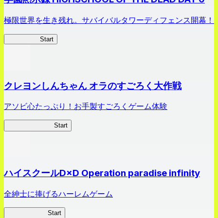
極限世界を生き残れ。サバイバルタワーディフェンス開幕！
HOTDZero
Start
クレヨンしんちゃん オラのすごろく大作戦
アソビ心たっぷり！お手製すごろくゲーム体験
オラすご大作戦
Start
ハイスクールD×D Operation paradise infinity
全紳士に捧げるハーレムゲーム
ハイスクール
Start