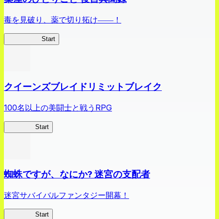
毒を見破り、薬で切り拓け――！
薬屋異聞録
Start
クイーンズブレイドリミットブレイク
100名以上の美闘士と戦うRPG
クイブレ
Start
蜘蛛ですが、なにか? 迷宮の支配者
迷宮サバイバルファンタジー開幕！
蜘蛛ラビ
Start