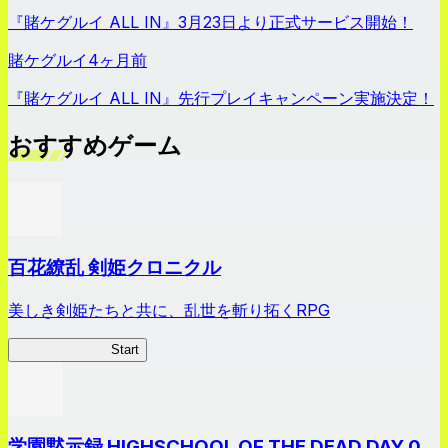
『賭ケグルイ ALL IN』3月23日より正式サービス開始！
賭ケグルイ
4ヶ月前
『賭ケグルイ ALL IN』先行プレイキャンペーン実施決定！
おすすめゲーム
百花繚乱 剣姫クロニクル
美しき剣姫たちと共に、乱世を斬り拓くRPG
剣姫クロニクル
Start
学園黙示録 HIGHSCHOOL OF THE DEAD DAY 0