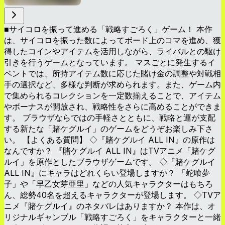
■サイコロを振って進める「戦略すごろく」ゲーム！ 本作
は、サイコロを振った数によってボード上のコマを進め、獲
得したコインやアイテムを活用しながら、ライバルとの駆け
引きを行うゲームとなっています。 マスごとに発生するイ
ベントでは、所持アイテム数に応じた賭け金の調整や対戦相
手の選択など、多様な判断が求められます。また、ゲーム内
で集められるコレクションを一定数揃えることで、アイテム
やボーナスが開放され、戦略性をさらに高めることができま
す。 ブラウザならではの手軽さとともに、戦略と運が支配
する新たな「賭ケグルイ」のゲームをどうぞお楽しみ下さ
い。 【よくある質問】 ◇『賭ケグルイ ALL IN』の原作は
なんですか？ 『賭ケグルイ ALL IN』はTVアニメ「賭ケグ
ルイ」を原作としたブラウザゲームです。 ◇『賭ケグルイ
ALL IN』にキャラはどれくらい登場しますか？ 「蛇喰夢
子」や「早乙女芽亜里」などの人気キャラクターはもちろ
ん、総勢40名を超えるキャラクターが登場します。 ◇TVア
ニメ『賭ケグルイ』のネタバレはありますか？ 本作は、オ
リジナルギャンブル「戦略すごろく」をキャラクターと一緒