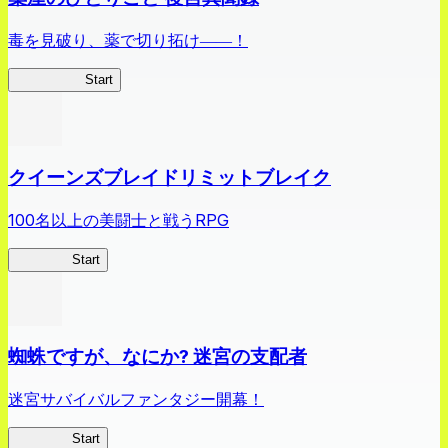
毒を見破り、薬で切り拓け――！
薬屋異聞録
Start
クイーンズブレイドリミットブレイク
100名以上の美闘士と戦うRPG
クイブレ
Start
蜘蛛ですが、なにか? 迷宮の支配者
迷宮サバイバルファンタジー開幕！
蜘蛛ラビ
Start