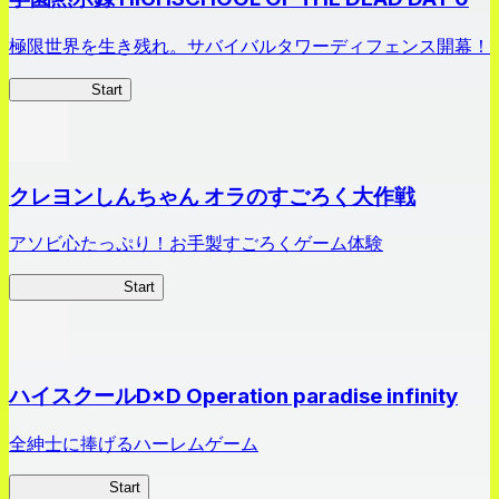
極限世界を生き残れ。サバイバルタワーディフェンス開幕！
HOTDZero
Start
クレヨンしんちゃん オラのすごろく大作戦
アソビ心たっぷり！お手製すごろくゲーム体験
オラすご大作戦
Start
ハイスクールD×D Operation paradise infinity
全紳士に捧げるハーレムゲーム
ハイスクール
Start