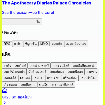
The Apothecary Diaries Palace Chronicles
See the poison—be the cure!
Apothecary Chronicles
เริ่ม
ประเภท
:
RPG
การ์ด
ซิมูเลชั่น
MMO
มเกมยิง
ลงทะเบียนก่อน
แท็ก
:
ระดับ
เกมใหม่
เกมฆ่าเวลาฟรี
เกมออนไลน์
เกมมือถือแนะนำ
เกม PC แนะนำ
มัลติเพลเยอร์
เกมอนิเมะ
เกมหนีออก
สงคราม
เกมออโต้
เดินฟัน
เกม 3D
แฟนตาซี
สร้างเมือง
เกมบิโชโจะ
เรือรบเกม
เกมยึดฐาน
เกมฮิต
ทาวเวอร์ดีเฟนส์
G123 เกมยอดนิยม