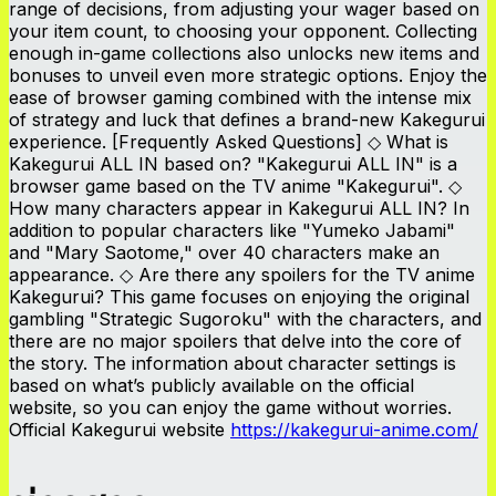
range of decisions, from adjusting your wager based on
your item count, to choosing your opponent. Collecting
enough in-game collections also unlocks new items and
bonuses to unveil even more strategic options. Enjoy the
ease of browser gaming combined with the intense mix
of strategy and luck that defines a brand-new Kakegurui
experience. [Frequently Asked Questions] ◇ What is
Kakegurui ALL IN based on? "Kakegurui ALL IN" is a
browser game based on the TV anime "Kakegurui". ◇
How many characters appear in Kakegurui ALL IN? In
addition to popular characters like "Yumeko Jabami"
and "Mary Saotome," over 40 characters make an
appearance. ◇ Are there any spoilers for the TV anime
Kakegurui? This game focuses on enjoying the original
gambling "Strategic Sugoroku" with the characters, and
there are no major spoilers that delve into the core of
the story. The information about character settings is
based on what’s publicly available on the official
website, so you can enjoy the game without worries.
Official Kakegurui website
https://kakegurui-anime.com/