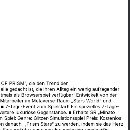
G OF PRISM“, die den Trend der
le gedacht ist, die ihren Alltag ein wenig aufregender
tmals als Browserspiel verfügbar! Entwickelt von der
ls Mitarbeiter im Metaverse-Raum „Stars World“ und
! ■ 7-Tage-Event zum Spielstart! Ein spezielles 7-Tage-
eitere luxuriöse Gegenstände. ■ Erhalte SR „Minato
 Spiel: Genre: Glitzer-Simulationsspiel Preis: Kostenlos
gen danach, „Prism Stars“ zu werden, indem sie das Herz
 Kinovorführungen werden weiterhin regelmäßig