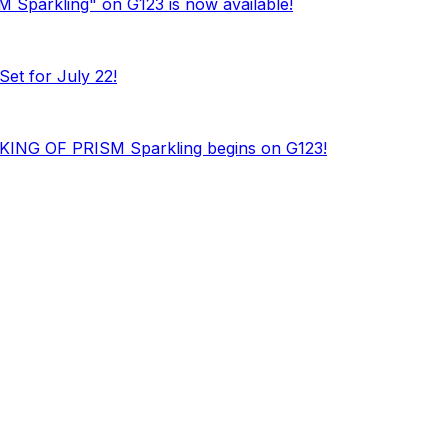
 Sparkling" on G123 is now available!
et for July 22!
for KING OF PRISM Sparkling begins on G123!