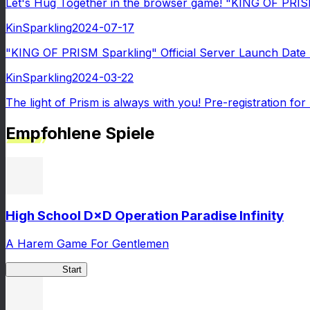
Let's Hug Together in the browser game! "KING OF PRISM
KinSparkling
2024-07-17
"KING OF PRISM Sparkling" Official Server Launch Date S
KinSparkling
2024-03-22
The light of Prism is always with you! Pre-registration 
Empfohlene Spiele
High School D×D Operation Paradise Infinity
A Harem Game For Gentlemen
High School
Start