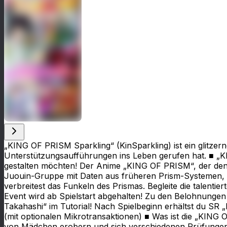
„KING OF PRISM Sparkling“ (KinSparkling) ist ein glitzer
Unterstützungsaufführungen ins Leben gerufen hat. ■ „KING
gestalten möchten! Der Anime „KING OF PRISM“, der den Un
Juouin-Gruppe mit Daten aus früheren Prism-Systemen, ist
verbreitest das Funkeln des Prismas. Begleite die talentie
Event wird ab Spielstart abgehalten! Zu den Belohnungen
Takahashi“ im Tutorial! Nach Spielbeginn erhältst du SR „M
(mit optionalen Mikrotransaktionen) ■ Was ist die „KING 
von Mädchen erobern und sich verschiedenen Prüfungen