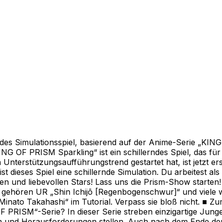
ndes Simulationsspiel, basierend auf der Anime-Serie „KIN
 OF PRISM Sparkling“ ist ein schillerndes Spiel, das für al
terstützungsaufführungstrend gestartet hat, ist jetzt ers
 dieses Spiel eine schillernde Simulation. Du arbeitest a
rten und liebevollen Stars! Lass uns die Prism-Show starten
 gehören UR „Shin Ichijō [Regenbogenschwur]“ und viele w
inato Takahashi“ im Tutorial. Verpass sie bloß nicht. ■ Zum
OF PRISM“-Serie? In dieser Serie streben einzigartige Jun
 und Herausforderungen stellen. Auch nach dem Ende der