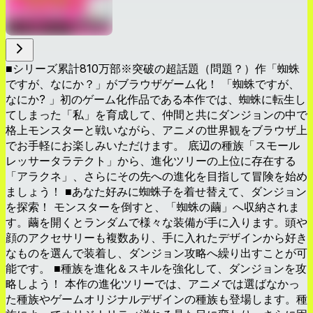
■シリーズ累計810万部※突破の超話題（問題？）作「蜘蛛
ですが、なにか？」がブラウザゲーム化！ 「蜘蛛ですが、
なにか? 」初のゲーム化作品である本作では、蜘蛛に転生し
てしまった「私」を育成して、仲間と共にダンジョンの中で
格上モンスターと戦いながら、アニメの世界観をブラウザ上
でお手軽にお楽しみいただけます。 底辺の種族「スモール
レッサータラテクト」から、進化ツリーの上位に存在する
「アラクネ」、さらにその先への進化を目指して冒険を始め
ましょう！ ■あなた好みに蜘蛛子を着せ替えて、ダンジョン
を探索！ モンスターを倒すと、「蜘蛛の繭」へ収納されま
す。繭を開くとランダムで様々な装備が手に入ります。頭や
顔のアクセサリーも複数あり、手に入れたデザインから好き
なものを選んで装着し、ダンジョン攻略へ繰り出すことが可
能です。 ■種族を進化＆スキルを強化して、ダンジョンを攻
略しよう！ 本作の進化ツリーでは、アニメでは選ばなかっ
た種族やゲームオリジナルデザインの種族も登場します。種