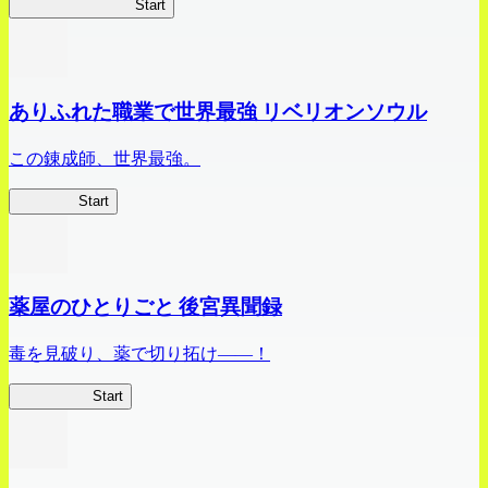
ビビッドアーミー
Start
ありふれた職業で世界最強 リベリオンソウル
この錬成師、世界最強。
ありリベ
Start
薬屋のひとりごと 後宮異聞録
毒を見破り、薬で切り拓け――！
薬屋異聞録
Start