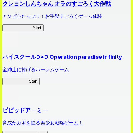
クレヨンしんちゃん オラのすごろく大作戦
アソビ心たっぷり！お手製すごろくゲーム体験
オラすご大作戦
Start
ハイスクールD×D Operation paradise infinity
全紳士に捧げるハーレムゲーム
ハイスクール
Start
ビビッドアーミー
育成がカギを握る美少女戦略ゲーム！