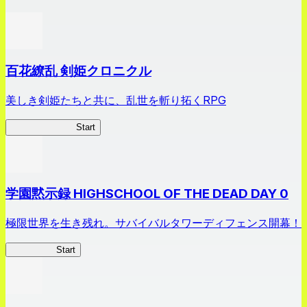
百花繚乱 剣姫クロニクル
美しき剣姫たちと共に、乱世を斬り拓くRPG
剣姫クロニクル
Start
学園黙示録 HIGHSCHOOL OF THE DEAD DAY 0
極限世界を生き残れ。サバイバルタワーディフェンス開幕！
HOTDZero
Start