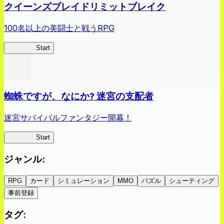
クイーンズブレイドリミットブレイク
100名以上の美闘士と戦うRPG
クイブレ
Start
蜘蛛ですが、なにか? 迷宮の支配者
迷宮サバイバルファンタジー開幕！
蜘蛛ラビ
Start
ジャンル
:
RPG
カード
シミュレーション
MMO
パズル
シューティング
事前登録
タグ
: