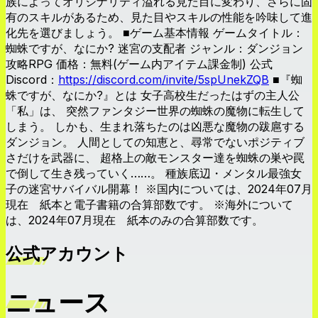
族によってオリジナリティ溢れる見た目に変わり、さらに固
有のスキルがあるため、見た目やスキルの性能を吟味して進
化先を選びましょう。 ■ゲーム基本情報 ゲームタイトル：
蜘蛛ですが、なにか? 迷宮の支配者 ジャンル：ダンジョン
攻略RPG 価格：無料(ゲーム内アイテム課金制) 公式
Discord：
https://discord.com/invite/5spUnekZQB
■『蜘
蛛ですが、なにか?』とは 女子高校生だったはずの主人公
「私」は、 突然ファンタジー世界の蜘蛛の魔物に転生して
しまう。 しかも、生まれ落ちたのは凶悪な魔物の跋扈する
ダンジョン。 人間としての知恵と、尋常でないポジティブ
さだけを武器に、 超格上の敵モンスター達を蜘蛛の巣や罠
で倒して生き残っていく……。 種族底辺・メンタル最強女
子の迷宮サバイバル開幕！ ※国内については、2024年07月
現在 紙本と電子書籍の合算部数です。 ※海外について
は、2024年07月現在 紙本のみの合算部数です。
公式アカウント
ニュース