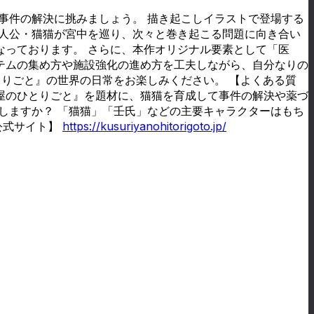
事件の解決に挑みましょう。 描き起こしイラストで登場する
主人公・猫猫が宮中を巡り、次々と巻き起こる問題に向き合い
なっております。 さらに、本作オリジナル要素として「医
テムの集め方や施設強化の進め方を工夫しながら、自分なりの
とりごと』の世界の日常をお楽しみください。 【よくある質
薬屋のひとりごと』を題材に、猫猫を育成して事件の解決や薬づ
しますか？ 「猫猫」「壬氏」などの主要キャラクターはもち
公式サイト】
https://kusuriyanohitorigoto.jp/