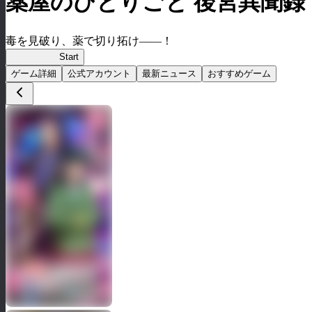
薬屋のひとりごと 後宮異聞録
毒を見破り、薬で切り拓け――！
薬屋異聞録
Start
ゲーム詳細
公式アカウント
最新ニュース
おすすめゲーム