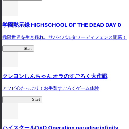
学園黙示録 HIGHSCHOOL OF THE DEAD DAY 0
極限世界を生き残れ。サバイバルタワーディフェンス開幕！
HOTDZero
Start
クレヨンしんちゃん オラのすごろく大作戦
アソビ心たっぷり！お手製すごろくゲーム体験
オラすご大作戦
Start
ハイスクールD×D Operation paradise infinity