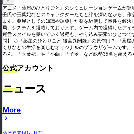
アニメ『薬屋のひとりごと』のシミュレーションゲームが登
壬氏や玉葉妃などのキャラクターたちと絆を深めながら、作
ます。薬屋としての知識や調薬した薬を駆使して事件を解決
局」システムを搭載しております。ゲーム内で獲得したアイ
運営スタイルを築いていく過程も、やり込み要素のひとつです
問】 ◇『薬屋のひとりごと 後宮異聞録』の原作は？ 『薬
くりなどの生活を楽しむオリジナルのブラウザゲームです。
ろん、「玉葉妃」や「小蘭」「子翠」など総勢35名を超える
公式アカウント
ニュース
More
ニュース
薬屋異聞録
1ヶ月前