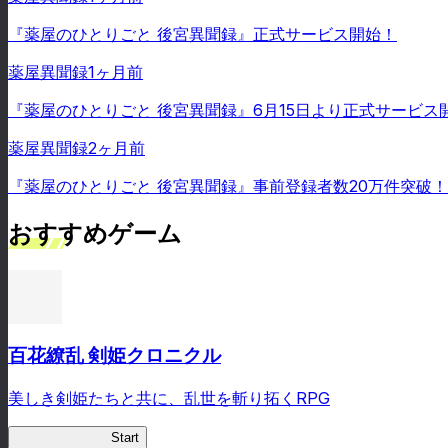
『薬屋のひとりごと 後宮異聞録』正式サービス開始！
薬屋異聞録
1ヶ月前
『薬屋のひとりごと 後宮異聞録』6月15日より正式サービス
薬屋異聞録
2ヶ月前
『薬屋のひとりごと 後宮異聞録』事前登録者数20万件突破！
おすすめゲーム
百花繚乱 剣姫クロニクル
美しき剣姫たちと共に、乱世を斬り拓くRPG
剣姫クロニクル
Start