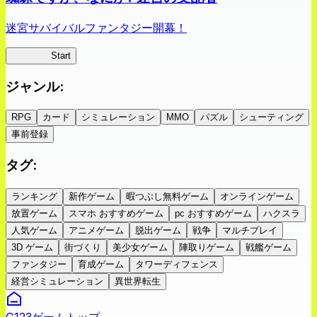
迷宮サバイバルファンタジー開幕！
蜘蛛ラビ
Start
ジャンル
:
RPG
カード
シミュレーション
MMO
パズル
シューティング
事前登録
タグ
:
ランキング
新作ゲーム
暇つぶし無料ゲーム
オンラインゲーム
放置ゲーム
スマホ おすすめゲーム
pc おすすめゲーム
ハクスラ
人気ゲーム
アニメゲーム
脱出ゲーム
戦争
マルチプレイ
3D ゲーム
街づくり
美少女ゲーム
陣取りゲーム
戦艦ゲーム
ファンタジー
育成ゲーム
タワーディフェンス
経営シミュレーション
異世界転生
G123ゲームトップ