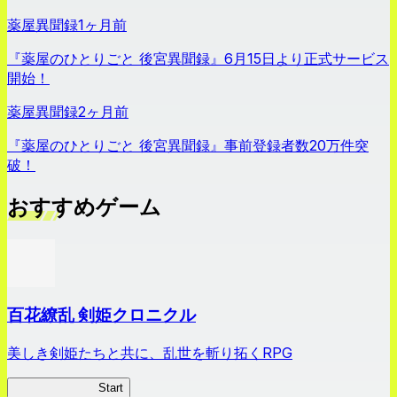
薬屋異聞録
1ヶ月前
『薬屋のひとりごと 後宮異聞録』6月15日より正式サービス
開始！
薬屋異聞録
2ヶ月前
『薬屋のひとりごと 後宮異聞録』事前登録者数20万件突
破！
おすすめゲーム
百花繚乱 剣姫クロニクル
美しき剣姫たちと共に、乱世を斬り拓くRPG
剣姫クロニクル
Start