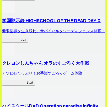
学園黙示録 HIGHSCHOOL OF THE DEAD DAY 0
極限世界を生き残れ。サバイバルタワーディフェンス開幕！
HOTDZero
Start
クレヨンしんちゃん オラのすごろく大作戦
アソビ心たっぷり！お手製すごろくゲーム体験
オラすご大作戦
Start
ハイスクールD×D Operation paradise infinity