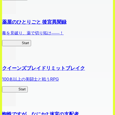
薬屋のひとりごと 後宮異聞録
毒を見破り、薬で切り拓け――！
薬屋異聞録
Start
クイーンズブレイドリミットブレイク
100名以上の美闘士と戦うRPG
クイブレ
Start
蜘蛛ですが、なにか? 迷宮の支配者