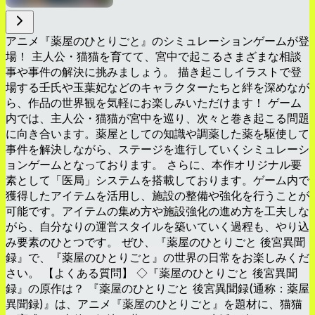
アニメ『薬屋のひとりごと』のシミュレーションゲームが登
場！ 主人公・猫猫を育てて、宮中で起こるさまざまな相談
事や事件の解決に挑みましょう。 描き起こしイラストで登
場する壬氏や玉葉妃などのキャラクターたちと絆を深めなが
ら、作品の世界観を気軽にお楽しみいただけます！ ゲーム
内では、主人公・猫猫が宮中を巡り、次々と巻き起こる問題
に向き合います。薬屋としての知識や調薬した薬を駆使して
事件を解決しながら、ステージを進行していくシミュレーシ
ョンゲームとなっております。 さらに、本作オリジナル要
素として「医局」システムを搭載しております。ゲーム内で
獲得したアイテムを活用し、施設の整備や強化を行うことが
可能です。アイテムの集め方や施設強化の進め方を工夫しな
がら、自分なりの運営スタイルを築いていく過程も、やり込
み要素のひとつです。 ぜひ、『薬屋のひとりごと 後宮異聞
録』で、『薬屋のひとりごと』の世界の日常をお楽しみくだ
さい。 【よくある質問】 ◇『薬屋のひとりごと 後宮異聞
録』の原作は？ 『薬屋のひとりごと 後宮異聞録(通称：薬屋
異聞録)』は、アニメ『薬屋のひとりごと』を題材に、猫猫