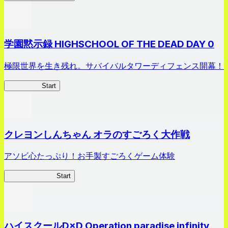
学園黙示録 HIGHSCHOOL OF THE DEAD DAY 0
極限世界を生き残れ。サバイバルタワーディフェンス開幕！
HOTDZero
Start
クレヨンしんちゃん オラのすごろく大作戦
アソビ心たっぷり！お手製すごろくゲーム体験
オラすご大作戦
Start
ハイスクールD×D Operation paradise infinity