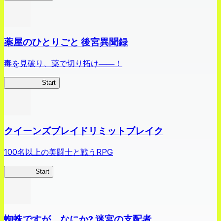
薬屋のひとりごと 後宮異聞録
毒を見破り、薬で切り拓け――！
薬屋異聞録
Start
クイーンズブレイドリミットブレイク
100名以上の美闘士と戦うRPG
クイブレ
Start
蜘蛛ですが、なにか? 迷宮の支配者