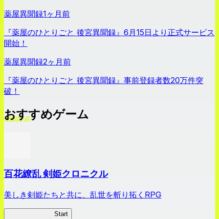
薬屋異聞録
1ヶ月前
『薬屋のひとりごと 後宮異聞録』6月15日より正式サービス
開始！
薬屋異聞録
2ヶ月前
『薬屋のひとりごと 後宮異聞録』事前登録者数20万件突
破！
おすすめゲーム
百花繚乱 剣姫クロニクル
美しき剣姫たちと共に、乱世を斬り拓くRPG
剣姫クロニクル
Start