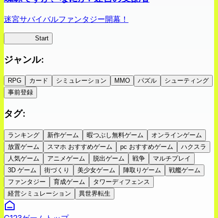
迷宮サバイバルファンタジー開幕！
蜘蛛ラビ
Start
ジャンル
:
RPG
カード
シミュレーション
MMO
パズル
シューティング
事前登録
タグ
:
ランキング
新作ゲーム
暇つぶし無料ゲーム
オンラインゲーム
放置ゲーム
スマホ おすすめゲーム
pc おすすめゲーム
ハクスラ
人気ゲーム
アニメゲーム
脱出ゲーム
戦争
マルチプレイ
3D ゲーム
街づくり
美少女ゲーム
陣取りゲーム
戦艦ゲーム
ファンタジー
育成ゲーム
タワーディフェンス
経営シミュレーション
異世界転生
G123ゲームトップ