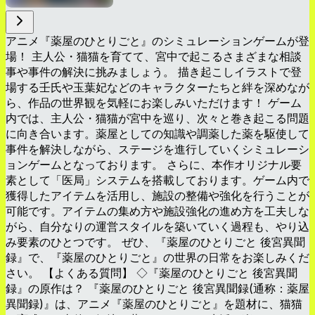
アニメ『薬屋のひとりごと』のシミュレーションゲームが登
場！ 主人公・猫猫を育てて、宮中で起こるさまざまな相談
事や事件の解決に挑みましょう。 描き起こしイラストで登
場する壬氏や玉葉妃などのキャラクターたちと絆を深めなが
ら、作品の世界観を気軽にお楽しみいただけます！ ゲーム
内では、主人公・猫猫が宮中を巡り、次々と巻き起こる問題
に向き合います。薬屋としての知識や調薬した薬を駆使して
事件を解決しながら、ステージを進行していくシミュレーシ
ョンゲームとなっております。 さらに、本作オリジナル要
素として「医局」システムを搭載しております。ゲーム内で
獲得したアイテムを活用し、施設の整備や強化を行うことが
可能です。アイテムの集め方や施設強化の進め方を工夫しな
がら、自分なりの運営スタイルを築いていく過程も、やり込
み要素のひとつです。 ぜひ、『薬屋のひとりごと 後宮異聞
録』で、『薬屋のひとりごと』の世界の日常をお楽しみくだ
さい。 【よくある質問】 ◇『薬屋のひとりごと 後宮異聞
録』の原作は？ 『薬屋のひとりごと 後宮異聞録(通称：薬屋
異聞録)』は、アニメ『薬屋のひとりごと』を題材に、猫猫