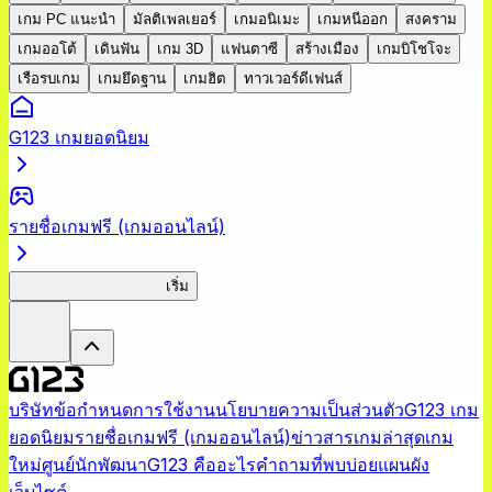
เกม PC แนะนำ
มัลติเพลเยอร์
เกมอนิเมะ
เกมหนีออก
สงคราม
เกมออโต้
เดินฟัน
เกม 3D
แฟนตาซี
สร้างเมือง
เกมบิโชโจะ
เรือรบเกม
เกมยึดฐาน
เกมฮิต
ทาวเวอร์ดีเฟนส์
G123 เกมยอดนิยม
รายชื่อเกมฟรี (เกมออนไลน์)
Apothecary Chronicles
เริ่ม
บริษัท
ข้อกำหนดการใช้งาน
นโยบายความเป็นส่วนตัว
G123 เกม
ยอดนิยม
รายชื่อเกมฟรี (เกมออนไลน์)
ข่าวสารเกมล่าสุด
เกม
ใหม่
ศูนย์นักพัฒนา
G123 คืออะไร
คำถามที่พบบ่อย
แผนผัง