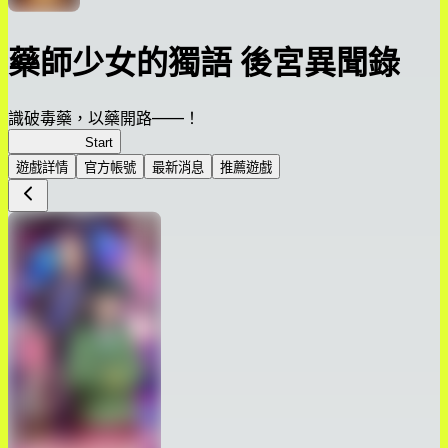
藥師少女的獨語 後宮異聞錄
識破毒藥，以藥開路——！
藥屋異聞錄
Start
遊戲詳情
官方帳號
最新消息
推薦遊戲