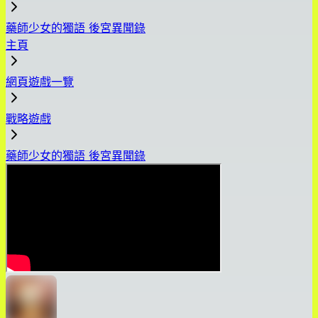
藥師少女的獨語 後宮異聞錄
主頁
網頁遊戲一覽
戰略遊戲
藥師少女的獨語 後宮異聞錄