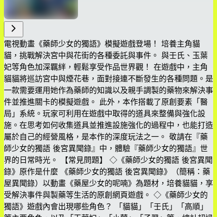
電視動畫《藥師少女的獨語》模擬遊戲登場！ 培養主角貓
貓，挑戰解決宮中與花街的各種委託與事件。 與壬氏、玉葉
妃等角色加深羈絆，輕鬆享受作品世界觀！ 在遊戲中，主角
貓貓將巡訪宮中與煙花巷，面對接連不斷發生的各種問題。是
一款需要運用她作為藥師的知識以及親手調製的藥物來解決事
件並推進關卡的模擬遊戲。 此外，本作搭載了原創要素「醫
局」系統。玩家可利用在遊戲中取得的道具來整備與強化設
施。在思考如何收集道具並推進設施強化的過程中，也能打造
屬於自己的經營風格，是本作的深度玩法之一。 敬請在『藥
師少女的獨語 後宮異聞錄』中，體驗『藥師少女的獨語』世
界的日常時光。 【常見問題】 ◇《藥師少女的獨語 後宮異聞
錄》原作是什麼 《藥師少女的獨語 後宮異聞錄》（簡稱：藥
屋異聞錄）以動畫《藥屋少女的呢喃》為題材，培養貓貓，享
受解決事件與製藥等生活的原創網頁遊戲。 ◇《藥師少女的
獨語》遊戲內會出現哪些角色？ 「貓貓」「壬氏」「高順」