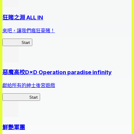
狂賭之淵 ALL IN
來吧，讓我們瘋狂豪賭！
狂賭之淵
Start
惡魔高校D×D Operation paradise infinity
獻給所有的紳士後宮遊戲
惡魔高校D×D
Start
鮮艷軍團