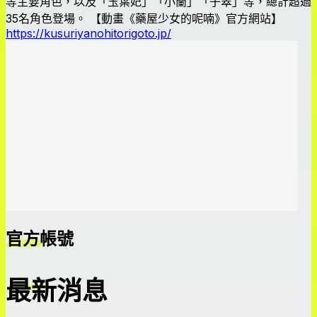
等主要角色，以及「玉葉妃」「小蘭」「子翠」等，總計超過
35名角色登場。 【動畫《藥屋少女的呢喃》官方網站】
https://kusuriyanohitorigoto.jp/
官方帳號
最新消息