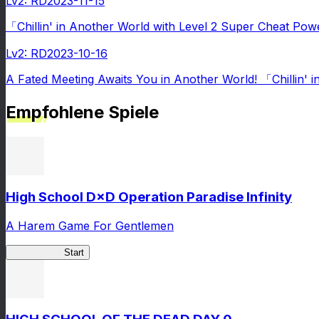
Lv2: RD
2023-11-15
「Chillin' in Another World with Level 2 Super Cheat Po
Lv2: RD
2023-10-16
A Fated Meeting Awaits You in Another World! 「Chillin' 
Empfohlene Spiele
High School D×D Operation Paradise Infinity
A Harem Game For Gentlemen
High School
Start