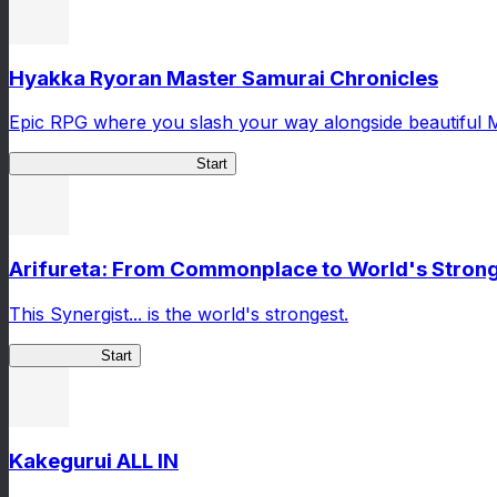
Hyakka Ryoran Master Samurai Chronicles
Epic RPG where you slash your way alongside beautiful 
Master Samurai Chronicles
Start
Arifureta: From Commonplace to World's Stronge
This Synergist... is the world's strongest.
Arifureta RS
Start
Kakegurui ALL IN