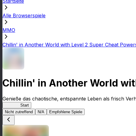
Startseite
Alle Browserspiele
MMO
Chillin' in Another World with Level 2 Super Cheat Power
Chillin' in Another World w
Genieße das chaotische, entspannte Leben als frisch Verh
Lv2: RD
Start
Nicht zutreffend
N/A
Empfohlene Spiele