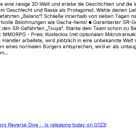
 eine riesige 3D-Welt und erlebe die Geschichten und die
hem Geschlecht und Rasse als Protagonist. Wähle deinen Li
fährten „Belano“! Schließe innerhalb von sieben Tagen nac
ertvolle Belohnungen wie Gacha-Items! ■ Garantierter SR-G
rt den SR-Gefährten „Tsuya“. Stärke dein Team schon zu Be
e: MMORPG - Preis: Kostenlos (mit optionalen Mikrotransak
 Händler arbeitete, wird plötzlich in eine unbekannte Wel
en eines normalen Bürgers entsprechen, wird er als untau
n...
ers Reverse Dive」 Is releasing today on G123!