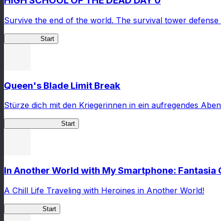
HIGH SCHOOL OF THE DEAD DAY 0
Survive the end of the world. The survival tower defense 
HOTDZero
Start
Queen's Blade Limit Break
Stürze dich mit den Kriegerinnen in ein aufregendes Aben
Queen's Blade LB
Start
In Another World with My Smartphone: Fantasia
A Chill Life Traveling with Heroines in Another World!
IseConnect
Start