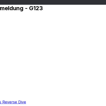
nmeldung - G123
s Reverse Dive