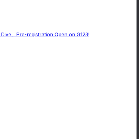
e Dive」Pre-registration Open on G123!