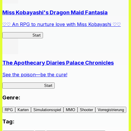
Miss Kobayashi's Dragon Maid Fantasia
♡♡ An RPG to nurture love with Miss Kobayashi ♡♡
DragonFantasia
Start
The Apothecary Diaries Palace Chronicles
See the poison—be the cure!
Apothecary Chronicles
Start
Genre
:
RPG
Karten
Simulationsspiel
MMO
Shooter
Vorregistrierung
Tag
: