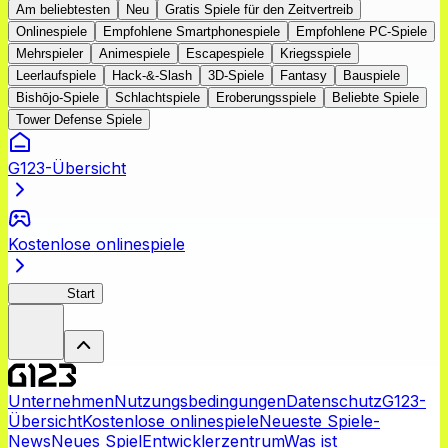
Am beliebtesten
Neu
Gratis Spiele für den Zeitvertreib
Onlinespiele
Empfohlene Smartphonespiele
Empfohlene PC-Spiele
Mehrspieler
Animespiele
Escapespiele
Kriegsspiele
Leerlaufspiele
Hack-&-Slash
3D-Spiele
Fantasy
Bauspiele
Bishōjo-Spiele
Schlachtspiele
Eroberungsspiele
Beliebte Spiele
Tower Defense Spiele
G123-Übersicht
Kostenlose onlinespiele
Lv2: RD
Start
Unternehmen
Nutzungsbedingungen
Datenschutz
G123-
Übersicht
Kostenlose onlinespiele
Neueste Spiele-
News
Neues Spiel
Entwicklerzentrum
Was ist