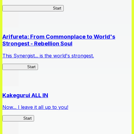
Master Samurai Chronicles
Start
Arifureta: From Commonplace to World's
Strongest - Rebellion Soul
This Synergist... is the world's strongest.
Arifureta RS
Start
Kakegurui ALL IN
Now... I leave it all up to you!
Kakegurui
Start