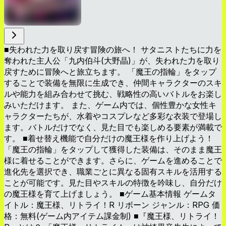
■失われた力を取り戻す冒険の旅へ！ サタニストたちに力を
奪われた主人公「九内伯斗(大野晶)」が、失われた力を取り
戻すために冒険へと旅立ちます。 「魔王の指輪」をタップ
することで装備を無限に生成でき、仲間キャラクターのスキ
ルや能力を組み合わせて挑む、戦略性の高いバトルをお楽し
みいただけます。 また、ゲーム内では、個性豊かな女性キ
ャラクターたちが、水着やコスプレなど多彩な衣装で登場し
ます。バトルだけでなく、見た目でも楽しめる要素が満載で
す。 ■着せ替え機能で自分だけの魔王様を作り上げよう！
「魔王の指輪」をタップして獲得した装備は、そのまま魔王
様に着せることができます。さらに、ゲームを進めることで
進化先を選択でき、職業ごとに異なる固有スキルを活用する
ことが可能です。見た目やスキルの特徴を吟味し、自分だけ
の魔王様を育て上げましょう。 ■ゲーム基本情報 ゲームタ
イトル：魔王様、リトライ！R リボーン ジャンル：RPG 価
格：無料(ゲーム内アイテム課金制) ■『魔王様、リトライ！