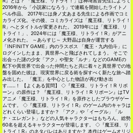
R』とは？ 「魔王様、リトライ！」は神埼黒音先生によって
2016年から「小説家になろう」で連載を開始したライトノ
ベル作品。 2017年には身ノ丈あまる先生による作画でコミ
カライズ化。その後、コミカライズは「魔王様、リトライ！
R」へとタイトルが変更された。 2019年には「魔王様、リ
トライ！」、2024年には「魔王様、リトライ！R」がアニ
メ化された。 ～あらすじ～ 大野晶は自身が運営する
「INFINITY GAME」内のラスボス 「魔王・九内伯斗」に
ログインしたまま、異世界へと飛ばされてしまう。 そこで
出会った謎の少女「アク」や聖女「ルナ」などのGAMEの
配下や異世界で出会った仲間たちと共に着々と異世界での地
盤を固めた彼は、現実世界に戻る術を探すべく新たな旅へ踏
み出した。 「魔王」を中心とした物語が再び動き出
す……！ 【よくある質問】 ◇『魔王様、リトライ！R リボ
ーン』の原作は？ 『魔王様、リトライ！R リボーン』はTV
アニメ「魔王様、リトライ！R」を原作としたブラウザゲー
ムです。 ◇『魔王様、リトライ！R』のゲーム内のキャラは
どれくらい登場しますか？ 「アク」や「イーグル」「ル
ナ・エレガント」などの人気キャラクターはもちろん、総勢
60名を超えるキャラクターが登場します。 ◇『魔王様、リ
トライ！R』のネタバレはありますか？ 本作はゲームオリジ