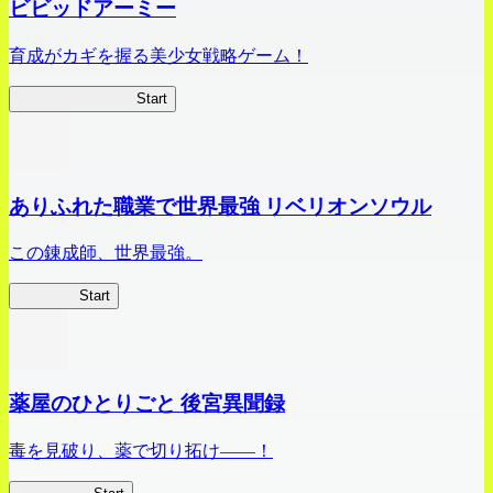
ビビッドアーミー
育成がカギを握る美少女戦略ゲーム！
ビビッドアーミー
Start
ありふれた職業で世界最強 リベリオンソウル
この錬成師、世界最強。
ありリベ
Start
薬屋のひとりごと 後宮異聞録
毒を見破り、薬で切り拓け――！