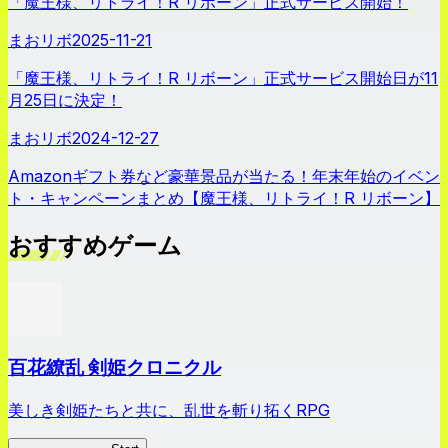
「魔王様、リトライ！R リボーン」正式サービス開始！
まおリボ
2025-11-21
「魔王様、リトライ！R リボーン」正式サービス開始日が11
月25日に決定！
まおリボ
2024-12-27
Amazonギフト券など豪華景品が当たる！年末年始のイベン
ト・キャンペーンまとめ【魔王様、リトライ！R リボーン】
おすすめゲーム
百花繚乱 剣姫クロニクル
美しき剣姫たちと共に、乱世を斬り拓くRPG