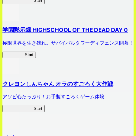
剣姫クロニクル
Start
学園黙示録 HIGHSCHOOL OF THE DEAD DAY 0
極限世界を生き残れ。サバイバルタワーディフェンス開幕！
HOTDZero
Start
クレヨンしんちゃん オラのすごろく大作戦
アソビ心たっぷり！お手製すごろくゲーム体験
オラすご大作戦
Start