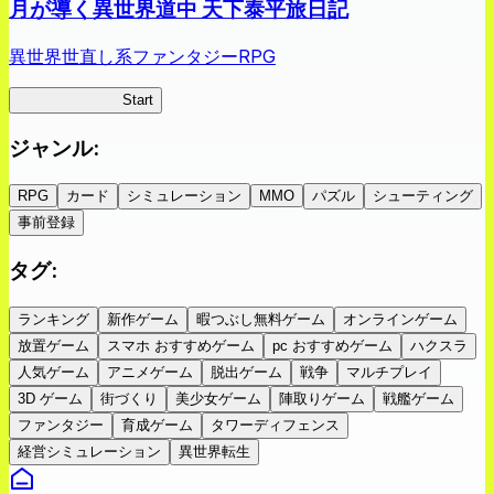
月が導く異世界道中 天下泰平旅日記
異世界世直し系ファンタジーRPG
ツキミチ旅日記
Start
ジャンル
:
RPG
カード
シミュレーション
MMO
パズル
シューティング
事前登録
タグ
:
ランキング
新作ゲーム
暇つぶし無料ゲーム
オンラインゲーム
放置ゲーム
スマホ おすすめゲーム
pc おすすめゲーム
ハクスラ
人気ゲーム
アニメゲーム
脱出ゲーム
戦争
マルチプレイ
3D ゲーム
街づくり
美少女ゲーム
陣取りゲーム
戦艦ゲーム
ファンタジー
育成ゲーム
タワーディフェンス
経営シミュレーション
異世界転生