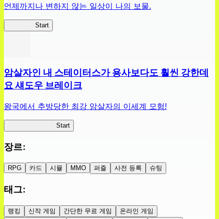
언제까지나 변하지 않는 일상이 나의 보물.
슬라위치
Start
암살자인 내 스테이터스가 용사보다도 훨씬 강한데
요 섀도우 브레이크
왕국에서 추방당한 최강 암살자의 이세계 모험!
섀도우 브레이크
Start
장르
:
RPG
카드
시뮬
MMO
퍼즐
사전 등록
슈팅
태그
:
랭킹
신작 게임
간단한 무료 게임
온라인 게임