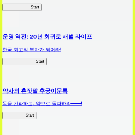
하이스쿨 D×D
Start
운명 역전: 20년 회귀로 재벌 라이프
한국 최고의 부자가 되어라!
나 부자가 될꺼야
Start
약사의 혼잣말 후궁이문록
독을 간파하고, 약으로 돌파하라——!
약사이문록
Start