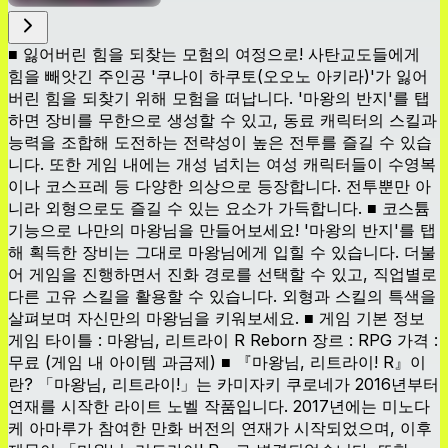
■ 잃어버린 힘을 되찾는 모험의 여정으로! 사탄교도들에게
힘을 빼앗긴 주인공 '쿠나이 하쿠토(오오노 아키라)'가 잃어
버린 힘을 되찾기 위해 모험을 떠납니다. '마왕의 반지'를 탭
하면 장비를 무한으로 생성할 수 있고, 동료 캐릭터의 스킬과
능력을 조합해 도전하는 전략성이 높은 전투를 즐길 수 있습
니다. 또한 게임 내에는 개성 넘치는 여성 캐릭터들이 수영복
이나 코스프레 등 다양한 의상으로 등장합니다. 전투뿐만 아
니라 외형으로도 즐길 수 있는 요소가 가득합니다. ■ 코스튬
기능으로 나만의 마왕님을 만들어보세요! '마왕의 반지'를 탭
해 획득한 장비는 그대로 마왕님에게 입힐 수 있습니다. 더불
어 게임을 진행하면서 진화 경로를 선택할 수 있고, 직업별로
다른 고유 스킬을 활용할 수 있습니다. 외형과 스킬의 특색을
살펴보며 자신만의 마왕님을 키워보세요. ■ 게임 기본 정보
게임 타이틀 : 마왕님, 리트라이 R Reborn 장르 : RPG 가격 :
무료 (게임 내 아이템 과금제) ■ 『마왕님, 리트라이! R』이
란? 「마왕님, 리트라이!」는 카미자키 쿠로네가 2016년부터
연재를 시작한 라이트 노벨 작품입니다. 2017년에는 미노다
케 아마루가 참여한 만화 버전의 연재가 시작되었으며, 이후