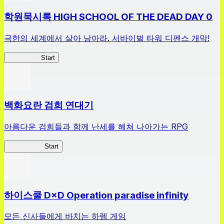
학원묵시록 HIGH SCHOOL OF THE DEAD DAY 0
극한의 세계에서 살아 남아라. 서바이벌 타워 디펜스 개막!
HOTDZero
Start
백화요란 검희 연대기
아름다운 검희들과 함께 난세를 헤쳐 나아가는 RPG
검희 연대기
Start
하이스쿨 D×D Operation paradise infinity
모든 신사들에게 바치는 하렘 게임