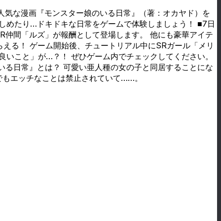
大人気な漫画『モンスター娘のいる日常』（著：オカヤド）を
めたり…ドキドキな日常をゲームで体験しましょう！ ■7日
SR仲間「ルズ」が報酬として登場します。 他にも豪華アイテ
らえる！ ゲーム開始後、チュートリアル中にSRガール「メリ
良いこと」が…？！ ぜひゲーム内でチェックしてください。
のいる日常』とは？ 可愛い亜人種の女の子と同居することにな
でもエッチなことは禁止されていて……。