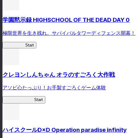
学園黙示録 HIGHSCHOOL OF THE DEAD DAY 0
極限世界を生き残れ。サバイバルタワーディフェンス開幕！
HOTDZero
Start
クレヨンしんちゃん オラのすごろく大作戦
アソビ心たっぷり！お手製すごろくゲーム体験
オラすご大作戦
Start
ハイスクールD×D Operation paradise infinity