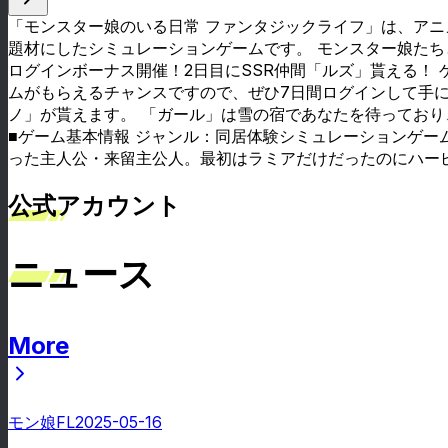
「モンスター娘のいる日常 ファンタジックライフ」は、アニ
題材にしたシミュレーションゲームです。 モンスター娘たち
ログインボーナス開催！2日目にSSR仲間「ルズ」貰える！ 
ムがもらえるチャンスですので、ぜひ7日間ログインして手に
ノ」が貰えます。 「ガール」は雪の宿であなたを待っており
■ゲーム基本情報 ジャンル：同居体験シミュレーションゲー
った主人公・来留主公人。最初はラミアだけだったのにハーピ
公式アカウント
ニュース
More
ニュース
モン娘FL
2025-05-16