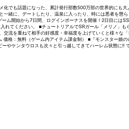
メ化でも話題になった、累計発行部数500万部の世界的にも
と一緒に、デートしたり、温泉に入ったり、時には悪者を懲らし
ゲーム開始から7日間、ログインボーナスを開催！2日目にはS
入れてください。 ■チュートリアルでSRガール「メリノ」も
、交流を重ねて相手の好感度・幸福度を上げていくと様々な「
ム 価格：無料（ゲーム内アイテム課金制） ■『モンスター娘
ーやケンタウロスも次々と引っ越してきてハーレム状態に!! 