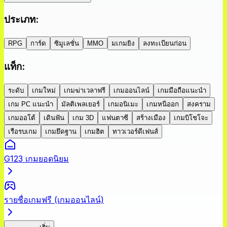
ประเภท
:
RPG
การ์ด
ซิมูเลชั่น
MMO
มเกมยิง
ลงทะเบียนก่อน
แท็ก
:
ระดับ
เกมใหม่
เกมฆ่าเวลาฟรี
เกมออนไลน์
เกมมือถือแนะนำ
เกม PC แนะนำ
มัลติเพลเยอร์
เกมอนิเมะ
เกมหนีออก
สงคราม
เกมออโต้
เดินฟัน
เกม 3D
แฟนตาซี
สร้างเมือง
เกมบิโชโจะ
เรือรบเกม
เกมยึดฐาน
เกมฮิต
ทาวเวอร์ดีเฟนส์
G123 เกมยอดนิยม
รายชื่อเกมฟรี (เกมออนไลน์)