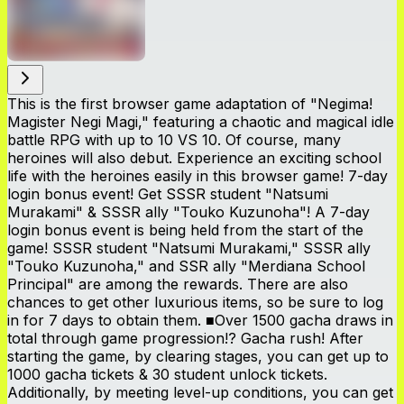
This is the first browser game adaptation of "Negima!
Magister Negi Magi," featuring a chaotic and magical idle
battle RPG with up to 10 VS 10. Of course, many
heroines will also debut. Experience an exciting school
life with the heroines easily in this browser game! 7-day
login bonus event! Get SSSR student "Natsumi
Murakami" & SSSR ally "Touko Kuzunoha"! A 7-day
login bonus event is being held from the start of the
game! SSSR student "Natsumi Murakami," SSSR ally
"Touko Kuzunoha," and SSR ally "Merdiana School
Principal" are among the rewards. There are also
chances to get other luxurious items, so be sure to log
in for 7 days to obtain them. ■Over 1500 gacha draws in
total through game progression!? Gacha rush! After
starting the game, by clearing stages, you can get up to
1000 gacha tickets & 30 student unlock tickets.
Additionally, by meeting level-up conditions, you can get