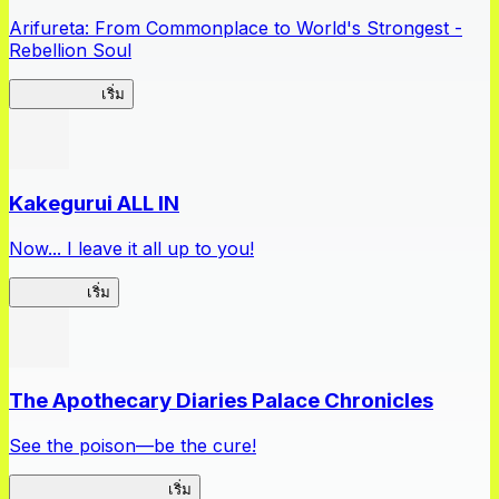
Arifureta: From Commonplace to World's Strongest -
Rebellion Soul
Arifureta RS
เริ่ม
Kakegurui ALL IN
Now... I leave it all up to you!
Kakegurui
เริ่ม
The Apothecary Diaries Palace Chronicles
See the poison—be the cure!
Apothecary Chronicles
เริ่ม