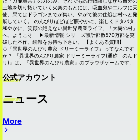
た「万能農具」の力のみ。それでも試行錯誤しながら自分の
土地を切り拓いていく火楽のもとには、吸血鬼やエルフに天
使、果てはドラゴンまでが集い、やがて彼の住処は村へと発
展していく。 のんびりほどほど賑やかに、楽しくドタバタ
和やかに、笑顔の絶えない異世界農業ライフ、「大樹の村」
へ、ようこそ！ ▶最新情報 シリーズ累計部数570万部を突
破した本作。続報をお待ち下さい。 【よくある質問】
◇『異世界のんびり農家 ドリーミーライフ』ってなんです
か？ 『異世界のんびり農家 ドリーミーライフ(通称：のんド
リ)』は、『異世界のんびり農家』のブラウザゲームです。
公式アカウント
ニュース
More
ニュース