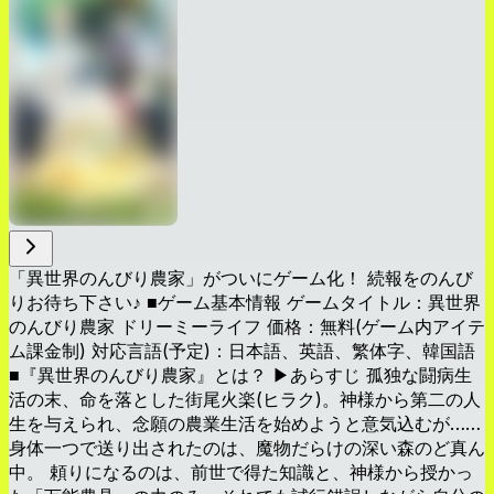
「異世界のんびり農家」がついにゲーム化！ 続報をのんび
りお待ち下さい♪ ■ゲーム基本情報 ゲームタイトル：異世界
のんびり農家 ドリーミーライフ 価格：無料(ゲーム内アイテ
ム課金制) 対応言語(予定)：日本語、英語、繁体字、韓国語
■『異世界のんびり農家』とは？ ▶あらすじ 孤独な闘病生
活の末、命を落とした街尾火楽(ヒラク)。神様から第二の人
生を与えられ、念願の農業生活を始めようと意気込むが……
身体一つで送り出されたのは、魔物だらけの深い森のど真ん
中。 頼りになるのは、前世で得た知識と、神様から授かっ