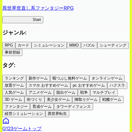
異世界世直し系ファンタジーRPG
ツキミチ旅日記
Start
ジャンル
:
RPG
カード
シミュレーション
MMO
パズル
シューティング
事前登録
タグ
:
ランキング
新作ゲーム
暇つぶし無料ゲーム
オンラインゲーム
放置ゲーム
スマホ おすすめゲーム
pc おすすめゲーム
ハクスラ
人気ゲーム
アニメゲーム
脱出ゲーム
戦争
マルチプレイ
3D ゲーム
街づくり
美少女ゲーム
陣取りゲーム
戦艦ゲーム
ファンタジー
育成ゲーム
タワーディフェンス
経営シミュレーション
異世界転生
G123ゲームトップ