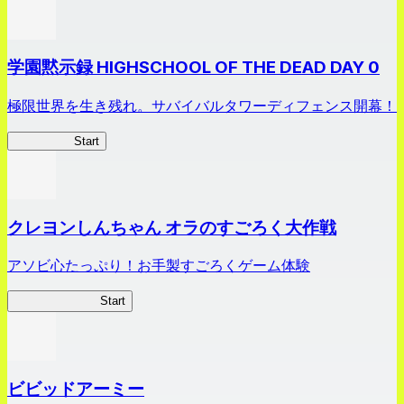
学園黙示録 HIGHSCHOOL OF THE DEAD DAY 0
極限世界を生き残れ。サバイバルタワーディフェンス開幕！
HOTDZero
Start
クレヨンしんちゃん オラのすごろく大作戦
アソビ心たっぷり！お手製すごろくゲーム体験
オラすご大作戦
Start
ビビッドアーミー