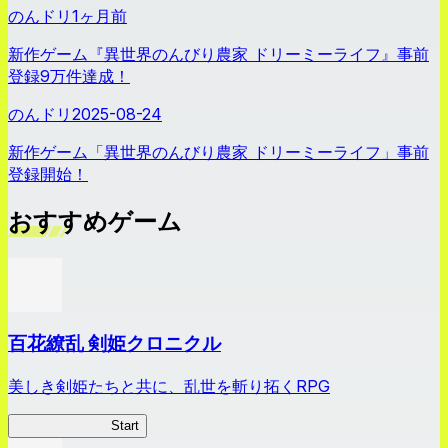
のんドリ
1ヶ月前
新作ゲーム『異世界のんびり農家 ドリーミーライフ』事前
登録9万件達成！
のんドリ
2025-08-24
新作ゲーム「異世界のんびり農家 ドリーミーライフ」事前
登録開始！
おすすめゲーム
百花繚乱 剣姫クロニクル
美しき剣姫たちと共に、乱世を斬り拓くRPG
剣姫クロニクル
Start