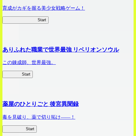
育成がカギを握る美少女戦略ゲーム！
ビビッドアーミー
Start
ありふれた職業で世界最強 リベリオンソウル
この錬成師、世界最強。
ありリベ
Start
薬屋のひとりごと 後宮異聞録
毒を見破り、薬で切り拓け――！
薬屋異聞録
Start