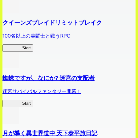
クイーンズブレイドリミットブレイク
100名以上の美闘士と戦うRPG
クイブレ
Start
蜘蛛ですが、なにか? 迷宮の支配者
迷宮サバイバルファンタジー開幕！
蜘蛛ラビ
Start
月が導く異世界道中 天下泰平旅日記