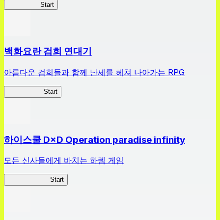
HOTDZero
Start
백화요란 검희 연대기
아름다운 검희들과 함께 난세를 헤쳐 나아가는 RPG
검희 연대기
Start
하이스쿨 D×D Operation paradise infinity
모든 신사들에게 바치는 하렘 게임
하이스쿨 D×D
Start