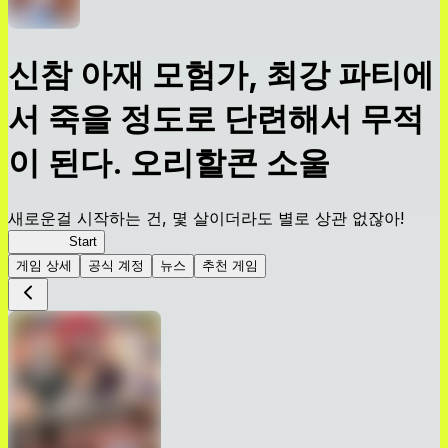
신참 아재 모험가, 최강 파티에
서 죽을 정도로 단련해서 무적
이 된다. 오리할콘 소울
새로운걸 시작하는 건, 몇 살이더라도 별로 상관 없잖아!
신참 OS
Start
게임 상세
공식 계정
뉴스
추천 게임