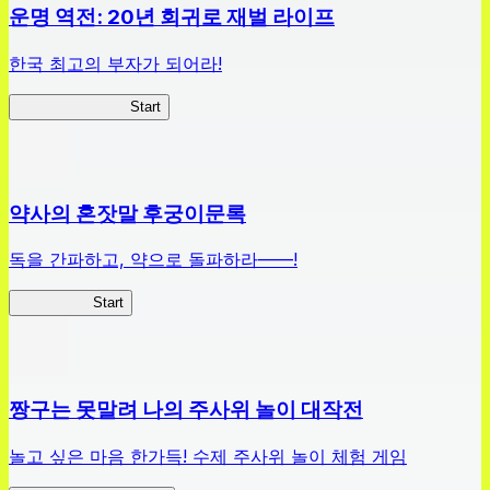
운명 역전: 20년 회귀로 재벌 라이프
한국 최고의 부자가 되어라!
나 부자가 될꺼야
Start
약사의 혼잣말 후궁이문록
독을 간파하고, 약으로 돌파하라——!
약사이문록
Start
짱구는 못말려 나의 주사위 놀이 대작전
놀고 싶은 마음 한가득! 수제 주사위 놀이 체험 게임