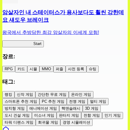
암살자인 내 스테이터스가 용사보다도 훨씬 강한데
요 섀도우 브레이크
왕국에서 추방당한 최강 암살자의 이세계 모험!
섀도우 브레이크
Start
장르
:
RPG
카드
시뮬
MMO
퍼즐
사전 등록
슈팅
태그
:
랭킹
신작 게임
간단한 무료 게임
온라인 게임
스마트폰 추천 게임
PC 추천 게임
전쟁 게임
멀티 게임
방치형 게임
애니메이션 게임
핵앤슬래시
3D 게임
도시 건설 게임
미소녀 게임
판타지 게임
전함 게임
인기 게임
타워 디펜스 게임
회귀물 게임
경영 시뮬레이션