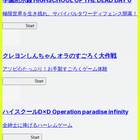
学園黙示録 HIGHSCHOOL OF THE DEAD DAY 0
極限世界を生き残れ。サバイバルタワーディフェンス開幕！
HOTDZero
Start
クレヨンしんちゃん オラのすごろく大作戦
アソビ心たっぷり！お手製すごろくゲーム体験
オラすご大作戦
Start
ハイスクールD×D Operation paradise infinity
全紳士に捧げるハーレムゲーム
ハイスクール
Start