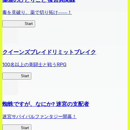
毒を見破り、薬で切り拓け――！
薬屋異聞録
Start
クイーンズブレイドリミットブレイク
100名以上の美闘士と戦うRPG
クイブレ
Start
蜘蛛ですが、なにか? 迷宮の支配者
迷宮サバイバルファンタジー開幕！
蜘蛛ラビ
Start