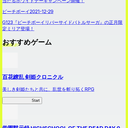
当たるホワイトデーキャンペーン開催！
ピーチボーイ
2021-12-29
G123『ピーチボーイリバーサイドバトルサーガ』の正月限
定ミリア登場！
おすすめゲーム
百花繚乱 剣姫クロニクル
美しき剣姫たちと共に、乱世を斬り拓くRPG
剣姫クロニクル
Start