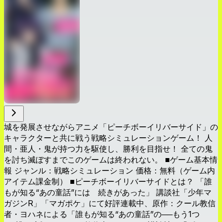
城を発展させながらアニメ「ピーチボーイリバーサイド」の
キャラクターと共に戦う戦略シミュレーションゲーム！ 人
間・亜人・鬼が持つ力を駆使し、勝利を目指せ！ 全ての鬼
を討ち滅ぼすまでこのゲームは終われない。 ■ゲーム基本情
報 ジャンル：戦略シミュレーション 価格：無料（ゲーム内
アイテム課金制） ■ピーチボーイリバーサイドとは？ 「誰
もが知る“あの童話”には 続きがあった」 講談社「少年マ
ガジンR」「マガポケ」にて好評連載中、原作：クール教信
者・ヨハネによる「誰もが知る“あの童話”の──もう1つ