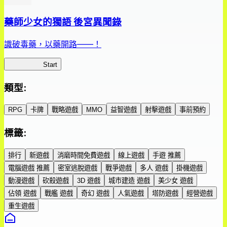
藥師少女的獨語 後宮異聞錄
識破毒藥，以藥開路——！
藥屋異聞錄
Start
類型
:
RPG
卡牌
戰略遊戲
MMO
益智遊戲
射擊遊戲
事前預約
標籤
:
排行
新遊戲
消磨時間免費遊戲
線上遊戲
手遊 推薦
電腦遊戲 推薦
密室逃脫遊戲
戰爭遊戲
多人 遊戲
掛機遊戲
動漫遊戲
砍殺遊戲
3D 遊戲
城市建造 遊戲
美少女 遊戲
佔領 遊戲
戰艦 遊戲
奇幻 遊戲
人氣遊戲
塔防遊戲
經營遊戲
重生遊戲