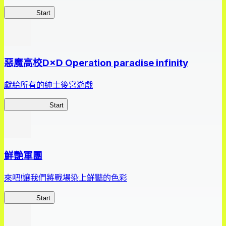
狂賭之淵
Start
惡魔高校D×D Operation paradise infinity
獻給所有的紳士後宮遊戲
惡魔高校D×D
Start
鮮艷軍團
來吧!讓我們將戰場染上鮮豔的色彩
鮮艷軍團
Start