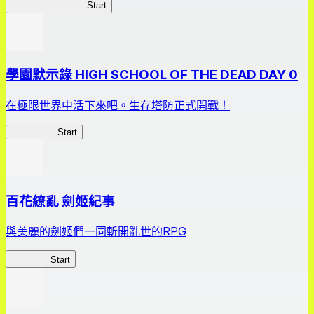
我的走格子大作戰
Start
學園默示錄 HIGH SCHOOL OF THE DEAD DAY 0
在極限世界中活下來吧。生存塔防正式開戰！
HOTDZero
Start
百花繚亂 劍姬紀事
與美麗的劍姬們一同斬開亂世的RPG
劍姬紀事
Start