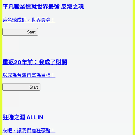
平凡職業造就世界最強 反叛之魂
這名煉成師，世界最強！
平凡職業RS
Start
重返20年前：我成了財閥
以成為台灣首富為目標！
我，成了財閥
Start
狂賭之淵 ALL IN
來吧，讓我們瘋狂豪賭！