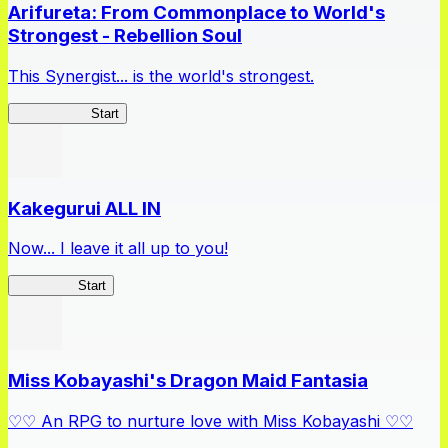
Arifureta: From Commonplace to World's
Strongest - Rebellion Soul
This Synergist... is the world's strongest.
Arifureta RS
Start
Kakegurui ALL IN
Now... I leave it all up to you!
Kakegurui
Start
Miss Kobayashi's Dragon Maid Fantasia
♡♡ An RPG to nurture love with Miss Kobayashi ♡♡