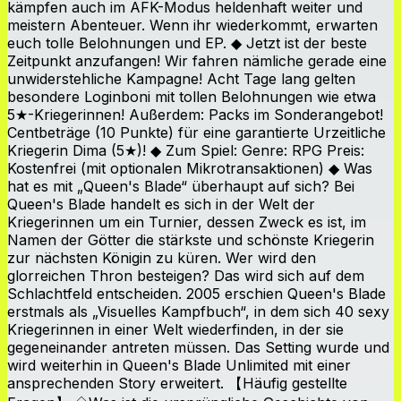
kämpfen auch im AFK-Modus heldenhaft weiter und
meistern Abenteuer. Wenn ihr wiederkommt, erwarten
euch tolle Belohnungen und EP. ◆ Jetzt ist der beste
Zeitpunkt anzufangen! Wir fahren nämliche gerade eine
unwiderstehliche Kampagne! Acht Tage lang gelten
besondere Loginboni mit tollen Belohnungen wie etwa
5★-Kriegerinnen! Außerdem: Packs im Sonderangebot!
Centbeträge (10 Punkte) für eine garantierte Urzeitliche
Kriegerin Dima (5★)! ◆ Zum Spiel: Genre: RPG Preis:
Kostenfrei (mit optionalen Mikrotransaktionen) ◆ Was
hat es mit „Queen's Blade“ überhaupt auf sich? Bei
Queen's Blade handelt es sich in der Welt der
Kriegerinnen um ein Turnier, dessen Zweck es ist, im
Namen der Götter die stärkste und schönste Kriegerin
zur nächsten Königin zu küren. Wer wird den
glorreichen Thron besteigen? Das wird sich auf dem
Schlachtfeld entscheiden. 2005 erschien Queen's Blade
erstmals als „Visuelles Kampfbuch“, in dem sich 40 sexy
Kriegerinnen in einer Welt wiederfinden, in der sie
gegeneinander antreten müssen. Das Setting wurde und
wird weiterhin in Queen's Blade Unlimited mit einer
ansprechenden Story erweitert. 【Häufig gestellte