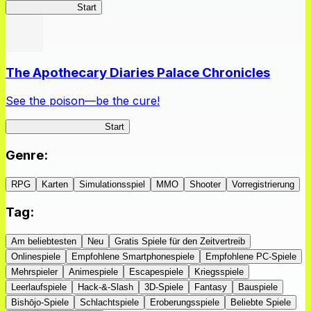
DragonFantasia
Start
The Apothecary Diaries Palace Chronicles
See the poison—be the cure!
Apothecary Chronicles
Start
Genre
:
RPG
Karten
Simulationsspiel
MMO
Shooter
Vorregistrierung
Tag
:
Am beliebtesten
Neu
Gratis Spiele für den Zeitvertreib
Onlinespiele
Empfohlene Smartphonespiele
Empfohlene PC-Spiele
Mehrspieler
Animespiele
Escapespiele
Kriegsspiele
Leerlaufspiele
Hack-&-Slash
3D-Spiele
Fantasy
Bauspiele
Bishōjo-Spiele
Schlachtspiele
Eroberungsspiele
Beliebte Spiele