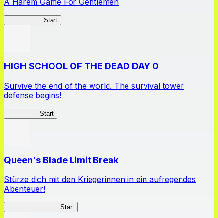
A Harem Game For Gentlemen
High School
Start
HIGH SCHOOL OF THE DEAD DAY 0
Survive the end of the world. The survival tower
defense begins!
HOTDZero
Start
Queen's Blade Limit Break
Stürze dich mit den Kriegerinnen in ein aufregendes
Abenteuer!
Queen's Blade LB
Start