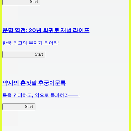
하이스쿨 D×D
Start
운명 역전: 20년 회귀로 재벌 라이프
한국 최고의 부자가 되어라!
나 부자가 될꺼야
Start
약사의 혼잣말 후궁이문록
독을 간파하고, 약으로 돌파하라——!
약사이문록
Start