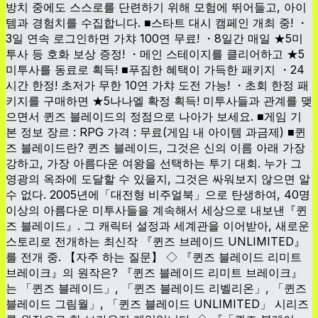
방치 중에도 스스로를 단련하기 위해 모험에 뛰어들고, 아이
템과 경험치를 수집합니다. ■스타트 대시 캠페인 개최 중! ・
3일 연속 로그인하면 가챠 100연 무료! ・8일간 매일 ★5미
투사 등 호화 보상 증정! ・메인 스테이지를 클리어하고 ★5
미투사를 동료로 획득! ■푸짐한 혜택이 가득한 패키지 ・24
시간 한정! 초저가 무한 10연 가챠 도전 가능! ・초회 한정 패
키지를 구매하면 ★5나나엘 확정 획득! 미투사들과 관계를 맺
으면서 퀸즈 블레이드의 정점으로 나아가 보세요. ■게임 기
본 정보 장르 : RPG 가격 : 무료(게임 내 아이템 과금제) ■퀸
즈 블레이드란? 퀸즈 블레이드, 그것은 신의 이름 아래 가장
강하고, 가장 아름다운 여왕을 선택하는 투기 대회. 누가 그
영광의 옥좌에 도달할 수 있을지, 그것은 싸워보지 않으면 알
수 없다. 2005년에「대전형 비주얼북」으로 탄생하여, 40명
이상의 아름다운 미투사들을 계속해서 세상으로 내보낸『퀸
즈 블레이드』. 그 캐릭터 설정과 세계관을 이어받아, 새로운
스토리로 전개하는 최신작 『퀸즈 브레이드 UNLIMITED』
를 전개 중. 【자주 하는 질문】 ◇ 『퀸즈 블레이드 리미트
브레이크』의 원작은? 『퀸즈 블레이드 리미트 브레이크』
는 「퀸즈 블레이드」, 「퀸즈 블레이드 리벨리온」, 「퀸즈
블레이드 그림월」, 「퀸즈 블레이드 UNLIMITED」 시리즈