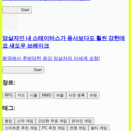
슬라위치
Start
암살자인 내 스테이터스가 용사보다도 훨씬 강한데
요 섀도우 브레이크
왕국에서 추방당한 최강 암살자의 이세계 모험!
섀도우 브레이크
Start
장르
:
RPG
카드
시뮬
MMO
퍼즐
사전 등록
슈팅
태그
:
랭킹
신작 게임
간단한 무료 게임
온라인 게임
스마트폰 추천 게임
PC 추천 게임
전쟁 게임
멀티 게임