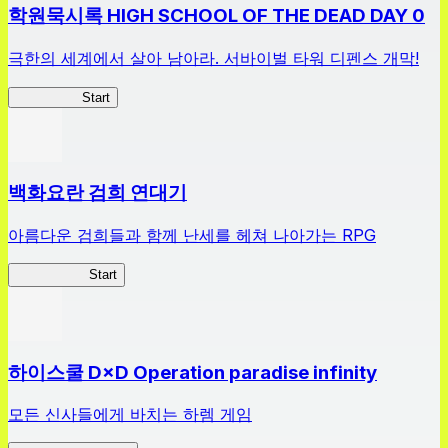
학원묵시록 HIGH SCHOOL OF THE DEAD DAY 0
극한의 세계에서 살아 남아라. 서바이벌 타워 디펜스 개막!
HOTDZero
Start
백화요란 검희 연대기
아름다운 검희들과 함께 난세를 헤쳐 나아가는 RPG
검희 연대기
Start
하이스쿨 D×D Operation paradise infinity
모든 신사들에게 바치는 하렘 게임