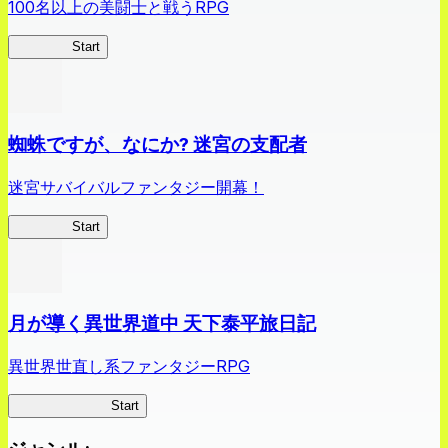
100名以上の美闘士と戦うRPG
クイブレ
Start
蜘蛛ですが、なにか? 迷宮の支配者
迷宮サバイバルファンタジー開幕！
蜘蛛ラビ
Start
月が導く異世界道中 天下泰平旅日記
異世界世直し系ファンタジーRPG
ツキミチ旅日記
Start