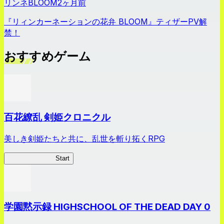
リンネBLOOM
2ヶ月前
『リィンカーネーションの花弁 BLOOM』ティザーPV解
禁！
おすすめゲーム
百花繚乱 剣姫クロニクル
美しき剣姫たちと共に、乱世を斬り拓くRPG
剣姫クロニクル
Start
学園黙示録 HIGHSCHOOL OF THE DEAD DAY 0