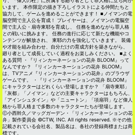
り、「偉人の杜」に所属する廻り者として罪人格に立ち向か
います。 本作限定の描き下ろしイラストによる仲間たちと
協力して、ゲームを進めることができます！ ■ノイマンの電
脳空間で主人公を育成！ プレイヤーは、ノイマンの電脳空
間で主人公・扇寺東耶を育成し、 任務を進めながら罪人格
との戦いに挑みます。 任務の進行に応じて新たな機能やコ
ンテンツが解放され、 東耶の力を強化していきます。 装備
や才能を組み合わせ、自分だけの育成方針を築きながら、
廻り者として成長していく過程をお楽しみください。 ■よく
ある質問 ・『リィンカーネーションの花弁 BLOOM』って
なんですか？ 『リィンカーネーションの花弁 BLOOM』
は、TVアニメ『リィンカーネーションの花弁』のブラウザ
ゲームです。 ・『リィンカーネーションの花弁 BLOOM』
にキャラクターはどれくらい登場しますか？ 「扇寺東耶」
「灰都」「ノイマン」などの主要キャラクターはもちろん、
「アインシュタイン」や「ニュートン」「項扇羽」など偉人
格から罪人格まで多数のキャラクターたちが登場します。
Ⓒ小西幹久／マッグガーデン・「リィンカーネーションの花
弁」製作委員会 ©CTW, INC. All rights reserved. ※その他
記載されている会社名、製品名は、各社の登録商標または商
標です。