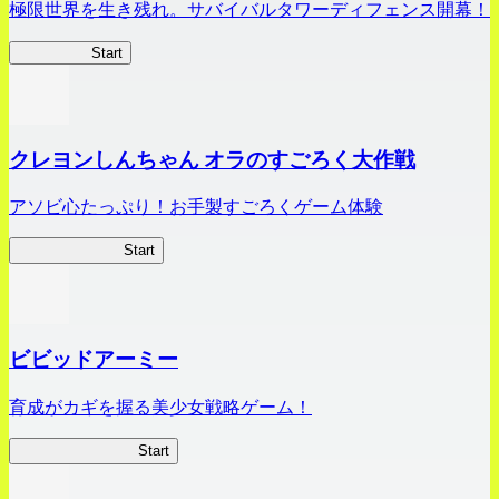
極限世界を生き残れ。サバイバルタワーディフェンス開幕！
HOTDZero
Start
クレヨンしんちゃん オラのすごろく大作戦
アソビ心たっぷり！お手製すごろくゲーム体験
オラすご大作戦
Start
ビビッドアーミー
育成がカギを握る美少女戦略ゲーム！
ビビッドアーミー
Start