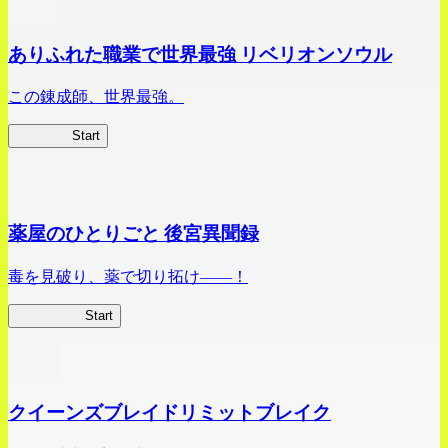
ありふれた職業で世界最強 リベリオンソウル
この錬成師、世界最強。
ありリベ
Start
薬屋のひとりごと 後宮異聞録
毒を見破り、薬で切り拓け――！
薬屋異聞録
Start
クイーンズブレイドリミットブレイク