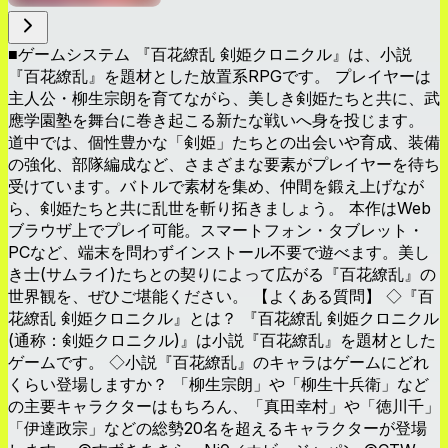
■ゲームシステム 『百花繚乱 剣姫クロニクル』は、小説
『百花繚乱』を題材とした放置系RPGです。 プレイヤーは
主人公・柳生宗朗を育てながら、美しき剣姫たちと共に、武
應学園塾を舞台に巻き起こる新たな戦いへ身を投じます。
道中では、個性豊かな「剣姫」たちとの出会いや育成、装備
の強化、部隊編成など、さまざまな要素がプレイヤーを待ち
受けています。バトルで素材を集め、仲間を鍛え上げなが
ら、剣姫たちと共に乱世を斬り拓きましょう。 本作はWeb
ブラウザ上でプレイ可能。スマートフォン・タブレット・
PCなど、端末を問わずインストール不要で遊べます。美し
き士(サムライ)たちとの契りによって広がる『百花繚乱』の
世界観を、ぜひご堪能ください。 【よくある質問】 ◇『百
花繚乱 剣姫クロニクル』とは？ 『百花繚乱 剣姫クロニクル
(通称：剣姫クロニクル)』は小説『百花繚乱』を題材とした
ゲームです。 ◇小説『百花繚乱』のキャラはゲームにどれ
くらい登場しますか？ 「柳生宗朗」や「柳生十兵衛」など
の主要キャラクターはもちろん、「真田幸村」や「徳川千」
「伊達政宗」などの総勢20名を超えるキャラクターが登場