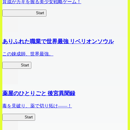
育成がカギを握る美少女戦略ゲーム！
ビビッドアーミー
Start
ありふれた職業で世界最強 リベリオンソウル
この錬成師、世界最強。
ありリベ
Start
薬屋のひとりごと 後宮異聞録
毒を見破り、薬で切り拓け――！
薬屋異聞録
Start