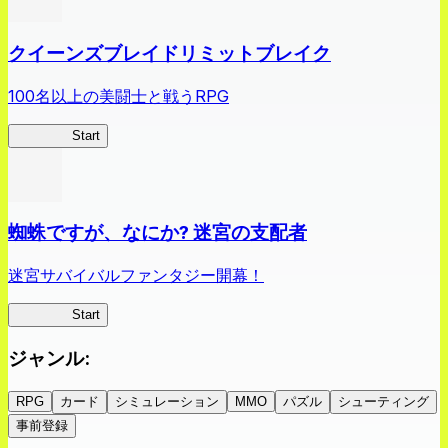
クイーンズブレイドリミットブレイク
100名以上の美闘士と戦うRPG
クイブレ
Start
蜘蛛ですが、なにか? 迷宮の支配者
迷宮サバイバルファンタジー開幕！
蜘蛛ラビ
Start
ジャンル
:
RPG
カード
シミュレーション
MMO
パズル
シューティング
事前登録