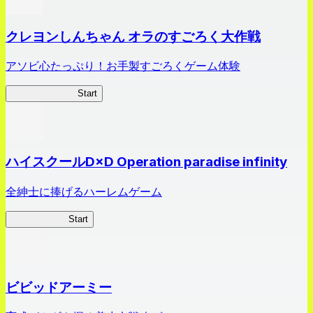
クレヨンしんちゃん オラのすごろく大作戦
アソビ心たっぷり！お手製すごろくゲーム体験
オラすご大作戦
Start
ハイスクールD×D Operation paradise infinity
全紳士に捧げるハーレムゲーム
ハイスクール
Start
ビビッドアーミー