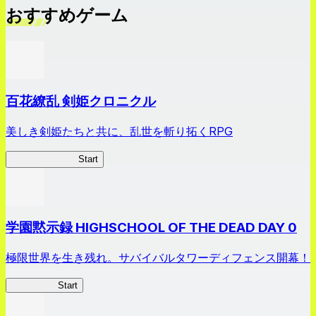
おすすめゲーム
百花繚乱 剣姫クロニクル
美しき剣姫たちと共に、乱世を斬り拓くRPG
剣姫クロニクル
Start
学園黙示録 HIGHSCHOOL OF THE DEAD DAY 0
極限世界を生き残れ。サバイバルタワーディフェンス開幕！
HOTDZero
Start