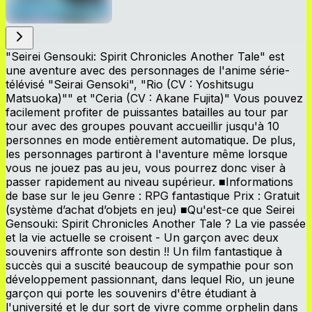
"Seirei Gensouki: Spirit Chronicles Another Tale" est
une aventure avec des personnages de l'anime série-
télévisé "Seirai Gensoki", "Rio (CV : Yoshitsugu
Matsuoka)"" et "Ceria (CV : Akane Fujita)" Vous pouvez
facilement profiter de puissantes batailles au tour par
tour avec des groupes pouvant accueillir jusqu'à 10
personnes en mode entièrement automatique. De plus,
les personnages partiront à l'aventure même lorsque
vous ne jouez pas au jeu, vous pourrez donc viser à
passer rapidement au niveau supérieur. ■Informations
de base sur le jeu Genre : RPG fantastique Prix ​​: Gratuit
(système d’achat d’objets en jeu) ■Qu'est-ce que Seirei
Gensouki: Spirit Chronicles Another Tale ? La vie passée
et la vie actuelle se croisent - Un garçon avec deux
souvenirs affronte son destin !! Un film fantastique à
succès qui a suscité beaucoup de sympathie pour son
développement passionnant, dans lequel Rio, un jeune
garçon qui porte les souvenirs d'être étudiant à
l'université et le dur sort de vivre comme orphelin dans