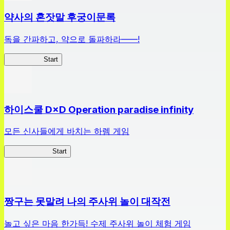
약사의 혼잣말 후궁이문록
독을 간파하고, 약으로 돌파하라——!
약사이문록
Start
하이스쿨 D×D Operation paradise infinity
모든 신사들에게 바치는 하렘 게임
하이스쿨 D×D
Start
짱구는 못말려 나의 주사위 놀이 대작전
놀고 싶은 마음 한가득! 수제 주사위 놀이 체험 게임