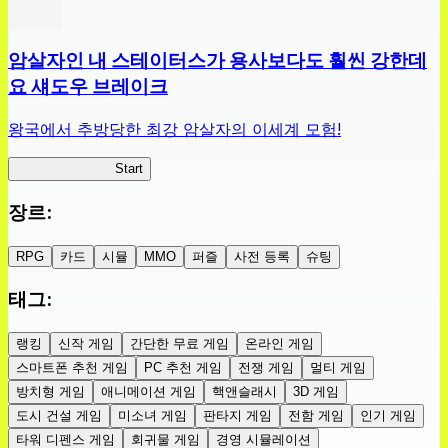
암살자인 내 스테이터스가 용사보다도 훨씬 강한데
요 섀도우 브레이크
왕국에서 추방당한 최강 암살자의 이세계 모험!
섀도우 브레이크
Start
장르
:
RPG
카드
시뮬
MMO
퍼즐
사전 등록
슈팅
태그
:
랭킹
신작 게임
간단한 무료 게임
온라인 게임
스마트폰 추천 게임
PC 추천 게임
전쟁 게임
멀티 게임
방치형 게임
애니메이션 게임
핵앤슬래시
3D 게임
도시 건설 게임
미소녀 게임
판타지 게임
전함 게임
인기 게임
타워 디펜스 게임
회귀물 게임
경영 시뮬레이션