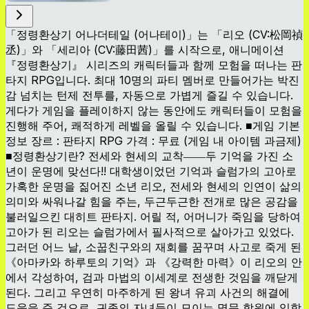
「정령환상기 어나더테일 (어나테이)」는 「리오 (CV:松岡禎
丞)」와 「세리아 (CV:藤田茜)」를 시작으로, 애니메이션
『정령환상기』 시리즈의 캐릭터들과 함께 모험을 떠나는 판
타지 RPG입니다. 최대 10명의 파티 멤버로 만들어가는 박진
감 넘치는 턴제 전투를, 자동으로 가볍게 즐길 수 있습니다.
게다가 게임을 플레이하지 않는 동안에도 캐릭터들이 모험을
진행해 주어, 쾌적하게 레벨을 올릴 수 있습니다. ■게임 기본
정보 장르 : 판타지 RPG 가격 : 무료 (게임 내 아이템 과금제)
■정령환상기란? 전세와 현세의 교착――두 기억을 가진 소
년이 운명에 맞선다!! 대학생이었던 기억과 슬럼가의 고아로
가혹한 운명을 짊어진 소년 리오, 전세와 현세의 인연이 삶의
의미와 싸워나갈 힘을 주는, 두근두근한 전개로 많은 공감을
불러일으킨 대히트 판타지. 어릴 적, 어머니가 죽임을 당하여
고아가 된 리오는 슬럼가에서 필사적으로 살아가고 있었다.
그러던 어느 날, 소꿉친구와의 재회를 꿈꾸며 사고로 죽게 된
《아마카와 하루토의 기억》과 《강력한 마력》이 리오의 안
에서 각성하여, 검과 마법의 이세계로 전생한 것임을 깨닫게
된다. 그리고 우연히 마주하게 된 왕녀 유괴 사건의 해결에
도움을 준 것으로, 귀족의 자녀들이 모이는 명문 학원에 입학