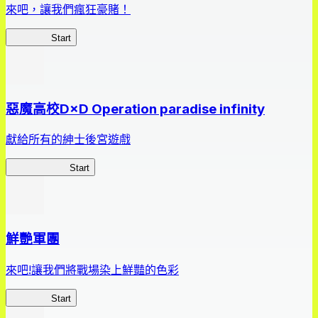
來吧，讓我們瘋狂豪賭！
狂賭之淵
Start
惡魔高校D×D Operation paradise infinity
獻給所有的紳士後宮遊戲
惡魔高校D×D
Start
鮮艷軍團
來吧!讓我們將戰場染上鮮豔的色彩
鮮艷軍團
Start