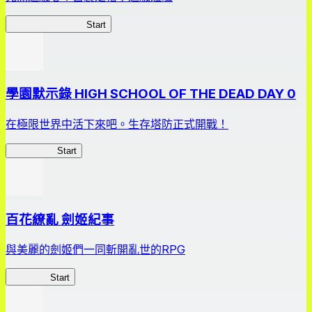
我的走格子大作戰
Start
學園默示錄 HIGH SCHOOL OF THE DEAD DAY 0
在極限世界中活下來吧。生存塔防正式開戰！
HOTDZero
Start
百花繚亂 劍姬紀事
與美麗的劍姬們一同斬開亂世的RPG
劍姬紀事
Start