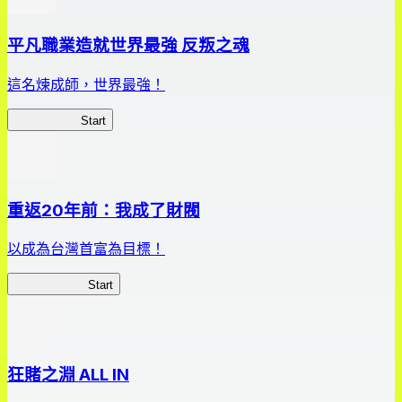
平凡職業造就世界最強 反叛之魂
這名煉成師，世界最強！
平凡職業RS
Start
重返20年前：我成了財閥
以成為台灣首富為目標！
我，成了財閥
Start
狂賭之淵 ALL IN