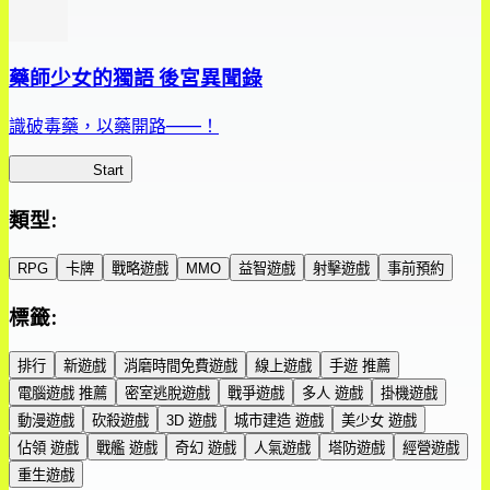
藥師少女的獨語 後宮異聞錄
識破毒藥，以藥開路——！
藥屋異聞錄
Start
類型
:
RPG
卡牌
戰略遊戲
MMO
益智遊戲
射擊遊戲
事前預約
標籤
:
排行
新遊戲
消磨時間免費遊戲
線上遊戲
手遊 推薦
電腦遊戲 推薦
密室逃脫遊戲
戰爭遊戲
多人 遊戲
掛機遊戲
動漫遊戲
砍殺遊戲
3D 遊戲
城市建造 遊戲
美少女 遊戲
佔領 遊戲
戰艦 遊戲
奇幻 遊戲
人氣遊戲
塔防遊戲
經營遊戲
重生遊戲