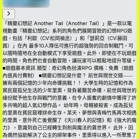
「精靈幻想記 Another Tail（Another Tail）」是一款以電
視動畫『精靈幻想記』系列的角色們展開冒險的幻想RPG遊
戲，包括「利歐（CV:松岡禎丞）」和「瑟莉亞（CV:藤田
茜）」在內 最多10人隊伍可進行的超強勢的回合制戰鬥，可
以隨時隨地在全自動模式下享受遊戲。此外，即使在不玩遊戲
的時間，角色們也會自動冒險，讓玩家可以輕鬆地提升等級。
■遊戲基本資訊 類型：奇幻角色扮演RPG 價格：免費（遊戲
內道具付費制） ■精靈幻想記是什麼？ 前世與現世交錯――
擁有兩個記憶的少年向命運挑戰！！ 大學生時的記憶和作為
貧民窟孤兒生活的少年里奧，背負著艱苦命運，前世與現世的
緣份賦予他生存與戰鬥的意義，在令人振奮的劇情中獲得了許
多共鳴的超人氣幻想作品。 幼年時，母親被殺害，成為孤兒
的里奧在貧民窟裡拼命生存。某天，夢想與青梅竹馬再次相遇
的里奧，意外死亡後覺醒了《天川春人的記憶》和《強大的魔
力》，意識到自己已經轉生到劍與魔法的異世界。 此外，因
為偶然協助解決了公主的綁架事件，里奧得以進入一所聚集了